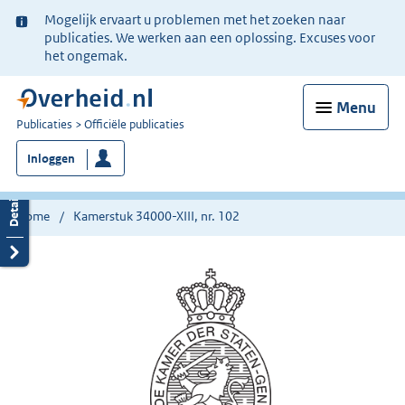
Ter
Mogelijk ervaart u problemen met het zoeken naar
informatie:
publicaties. We werken aan een oplossing. Excuses voor
het ongemak.
Menu
U
Publicaties
Officiële publicaties
bent
Inloggen
nu
hier:
Home
Kamerstuk 34000-XIII, nr. 102