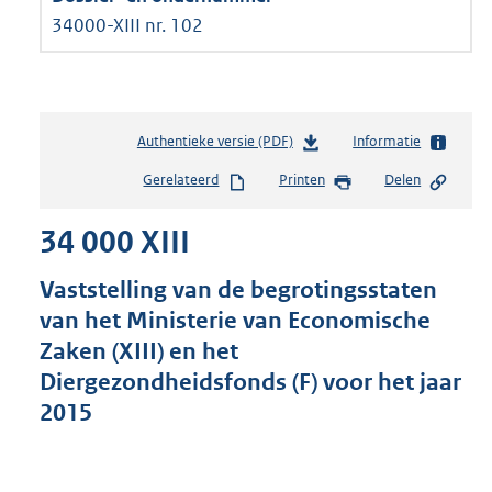
34000-XIII nr. 102
Authentieke versie (PDF)
b
Informatie
e
Gerelateerd
Printen
Delen
s
t
34 000 XIII
a
n
d
Vaststelling van de begrotingsstaten
s
van het Ministerie van Economische
g
Zaken (XIII) en het
r
o
Diergezondheidsfonds (F) voor het jaar
o
2015
t
t
e
: