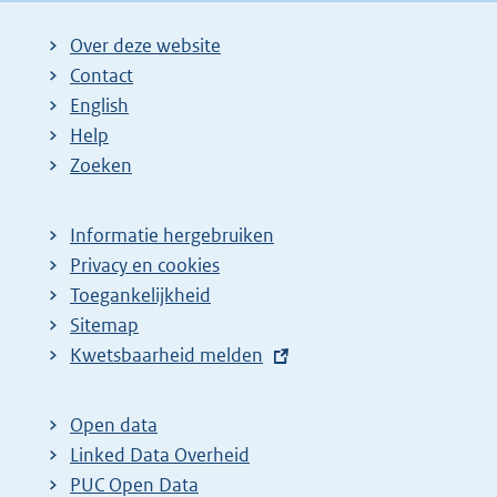
Over deze website
Contact
English
Help
Zoeken
Informatie hergebruiken
Privacy en cookies
Toegankelijkheid
Sitemap
E
Kwetsbaarheid melden
x
t
Open data
e
Linked Data Overheid
r
PUC Open Data