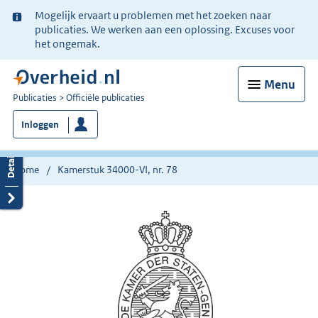
Ter
Mogelijk ervaart u problemen met het zoeken naar
informatie:
publicaties. We werken aan een oplossing. Excuses voor
het ongemak.
Menu
U
Publicaties
Officiële publicaties
bent
Inloggen
nu
hier:
Home
Kamerstuk 34000-VI, nr. 78