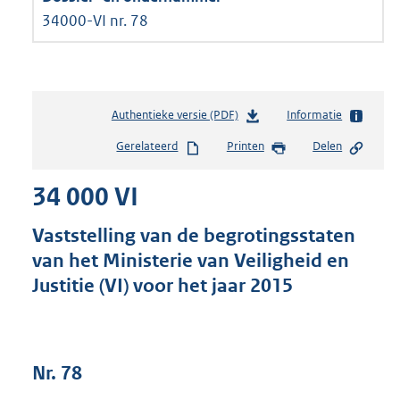
34000-VI nr. 78
Authentieke versie (PDF)
b
Informatie
e
Gerelateerd
Printen
Delen
s
t
34 000 VI
a
n
d
Vaststelling van de begrotingsstaten
s
van het Ministerie van Veiligheid en
g
Justitie (VI) voor het jaar 2015
r
o
o
t
t
Nr. 78
e
: