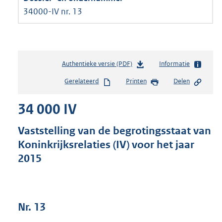
34000-IV nr. 13
Authentieke versie (PDF)
b
Informatie
e
Gerelateerd
Printen
Delen
s
t
34 000 IV
a
n
d
Vaststelling van de begrotingsstaat van
s
Koninkrijksrelaties (IV) voor het jaar
g
2015
r
o
o
t
t
Nr. 13
e
: