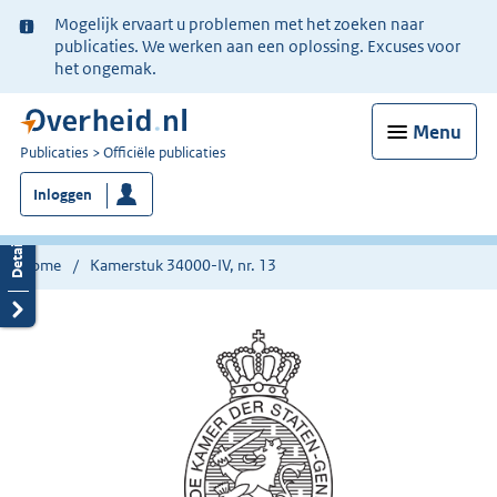
Ter
Mogelijk ervaart u problemen met het zoeken naar
informatie:
publicaties. We werken aan een oplossing. Excuses voor
het ongemak.
Menu
U
Publicaties
Officiële publicaties
bent
Inloggen
nu
hier:
Home
Kamerstuk 34000-IV, nr. 13