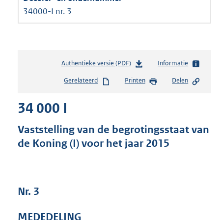
34000-I nr. 3
Authentieke versie (PDF)
b
Informatie
e
Gerelateerd
Printen
Delen
s
t
34 000 I
a
n
d
Vaststelling van de begrotingsstaat van
s
de Koning (I) voor het jaar 2015
g
r
o
o
t
Nr. 3
t
e
MEDEDELING
: