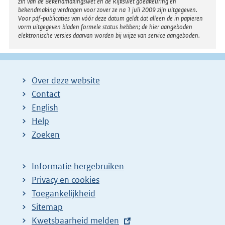
zin van de Bekendmakingswet en de Rijkswet goedkeuring en
bekendmaking verdragen voor zover ze na 1 juli 2009 zijn uitgegeven.
Voor pdf-publicaties van vóór deze datum geldt dat alleen de in papieren
vorm uitgegeven bladen formele status hebben; de hier aangeboden
elektronische versies daarvan worden bij wijze van service aangeboden.
Over deze website
Contact
English
Help
Zoeken
Informatie hergebruiken
Privacy en cookies
Toegankelijkheid
Sitemap
E
Kwetsbaarheid melden