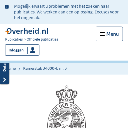
Ter
Mogelijk ervaart u problemen met het zoeken naar
informatie:
publicaties. We werken aan een oplossing. Excuses voor
het ongemak.
Menu
U
Publicaties
Officiële publicaties
bent
Inloggen
nu
hier:
Home
Kamerstuk 34000-I, nr. 3