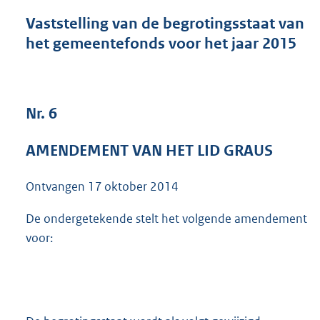
n
d
Vaststelling van de begrotingsstaat van
s
het gemeentefonds voor het jaar 2015
g
r
o
o
t
Nr. 6
t
e
AMENDEMENT VAN HET LID GRAUS
:
3
9
Ontvangen
17 oktober 2014
K
b
De ondergetekende stelt het volgende amendement
voor: