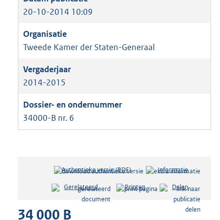
20-10-2014 10:09
Tweede Kamer der Staten-Generaal
2014-2015
34000-B nr. 6
Authentieke versie (PDF)
b
Informatie
e
Gerelateerd
Printen
Delen
s
t
34 000 B
a