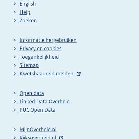
English
Help
Zoeken
Informatie hergebruiken
Privacy en cookies
Toegankelijkheid
Sitemap
E
Kwetsbaarheid melden
x
t
Open data
e
Linked Data Overheid
r
PUC Open Data
n
e
MijnOverheid.nl
l
E
Rijksoverheid.nl