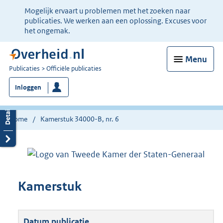
Ter
Mogelijk ervaart u problemen met het zoeken naar
informatie:
publicaties. We werken aan een oplossing. Excuses voor
het ongemak.
Menu
U
Publicaties
Officiële publicaties
bent
Inloggen
nu
hier:
Home
Kamerstuk 34000-B, nr. 6
Kamerstuk