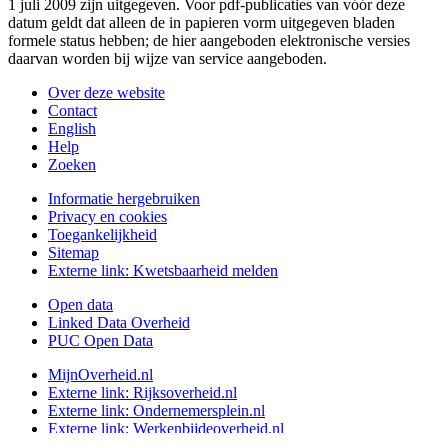
1 juli 2009 zijn uitgegeven. Voor pdf-publicaties van vóór deze
datum geldt dat alleen de in papieren vorm uitgegeven bladen
formele status hebben; de hier aangeboden elektronische versies
daarvan worden bij wijze van service aangeboden.
Over deze website
Contact
English
Help
Zoeken
Informatie hergebruiken
Privacy en cookies
Toegankelijkheid
Sitemap
Externe link:
Kwetsbaarheid melden
Open data
Linked Data Overheid
PUC Open Data
MijnOverheid.nl
Externe link:
Rijksoverheid.nl
Externe link:
Ondernemersplein.nl
Externe link:
Werkenbijdeoverheid.nl