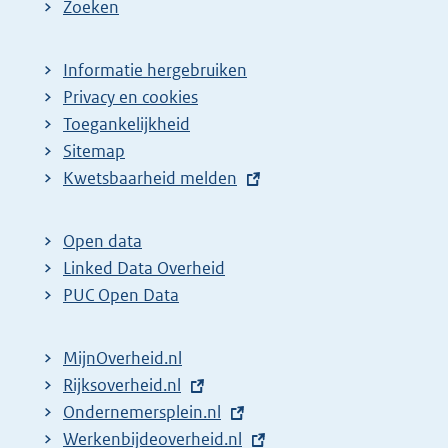
Zoeken
Informatie hergebruiken
Privacy en cookies
Toegankelijkheid
Sitemap
E
Kwetsbaarheid melden
x
t
Open data
e
Linked Data Overheid
r
PUC Open Data
n
e
MijnOverheid.nl
l
E
Rijksoverheid.nl
i
x
E
Ondernemersplein.nl
n
t
x
E
Werkenbijdeoverheid.nl
k