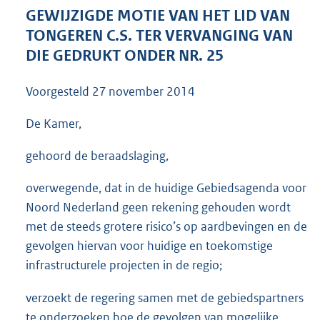
3
GEWIJZIGDE MOTIE VAN HET LID VAN
6
TONGEREN C.S. TER VERVANGING VAN
K
DIE GEDRUKT ONDER NR. 25
b
Voorgesteld
27 november 2014
De Kamer,
gehoord de beraadslaging,
overwegende, dat in de huidige Gebiedsagenda voor
Noord Nederland geen rekening gehouden wordt
met de steeds grotere risico’s op aardbevingen en de
gevolgen hiervan voor huidige en toekomstige
infrastructurele projecten in de regio;
verzoekt de regering samen met de gebiedspartners
te onderzoeken hoe de gevolgen van mogelijke