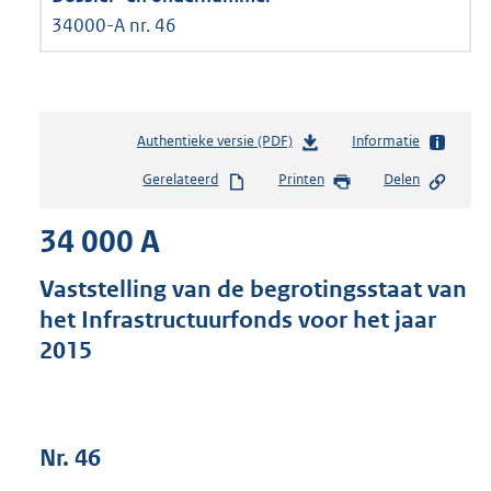
34000-A nr. 46
Authentieke versie (PDF)
b
Informatie
e
Gerelateerd
Printen
Delen
s
t
34 000 A
a
n
d
Vaststelling van de begrotingsstaat van
s
het Infrastructuurfonds voor het jaar
g
2015
r
o
o
t
t
Nr. 46
e
: