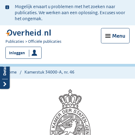
Ter
Mogelijk ervaart u problemen met het zoeken naar
informatie:
publicaties. We werken aan een oplossing. Excuses voor
het ongemak.
Menu
U
Publicaties
Officiële publicaties
bent
Inloggen
nu
hier:
Home
Kamerstuk 34000-A, nr. 46