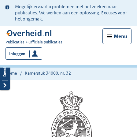
Ter
Mogelijk ervaart u problemen met het zoeken naar
informatie:
publicaties. We werken aan een oplossing. Excuses voor
het ongemak.
Menu
U
Publicaties
Officiële publicaties
bent
Inloggen
nu
hier:
Home
Kamerstuk 34000, nr. 32