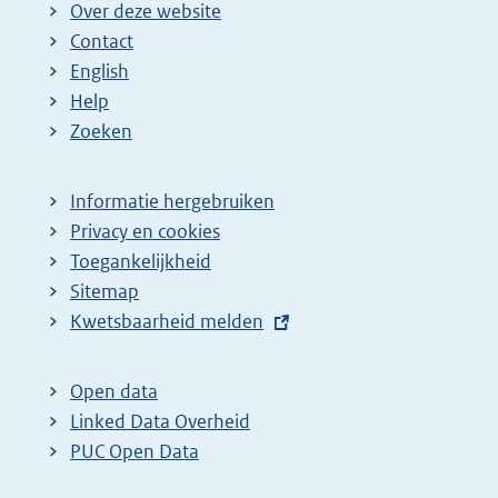
Over deze website
Contact
English
Help
Zoeken
Informatie hergebruiken
Privacy en cookies
Toegankelijkheid
Sitemap
E
Kwetsbaarheid melden
x
t
Open data
e
Linked Data Overheid
r
PUC Open Data
n