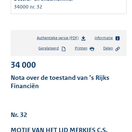
34000 nr. 32
Authentieke versie (PDF)
b
Informatie
e
Gerelateerd
Printen
Delen
s
t
34 000
a
n
d
Nota over de toestand van ’s Rijks
s
Financiën
g
r
o
o
t
Nr. 32
t
e
MOTIE VAN HET LID MERKIES C.S.
: