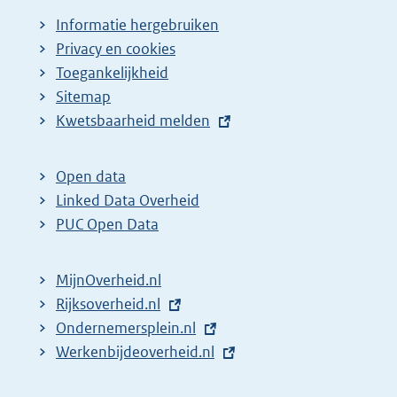
Informatie hergebruiken
Privacy en cookies
Toegankelijkheid
Sitemap
E
Kwetsbaarheid melden
x
t
Open data
e
Linked Data Overheid
r
PUC Open Data
n
e
MijnOverheid.nl
l
E
Rijksoverheid.nl
i
x
E
Ondernemersplein.nl
n
t
x
E
Werkenbijdeoverheid.nl
k
e
t
x
: