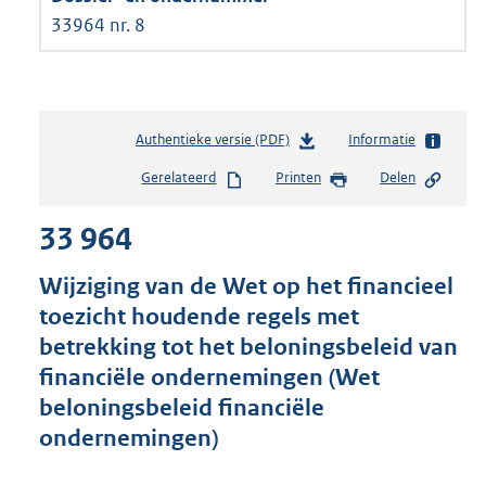
33964 nr. 8
Authentieke versie (PDF)
b
Informatie
e
Gerelateerd
Printen
Delen
s
t
33 964
a
n
d
Wijziging van de Wet op het financieel
s
toezicht houdende regels met
g
betrekking tot het beloningsbeleid van
r
o
financiële ondernemingen (Wet
o
beloningsbeleid financiële
t
ondernemingen)
t
e
: