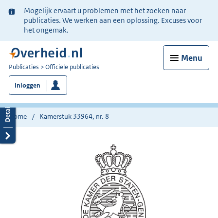
Ter
Mogelijk ervaart u problemen met het zoeken naar
informatie:
publicaties. We werken aan een oplossing. Excuses voor
het ongemak.
Menu
U
Publicaties
Officiële publicaties
bent
Inloggen
nu
hier:
Home
Kamerstuk 33964, nr. 8