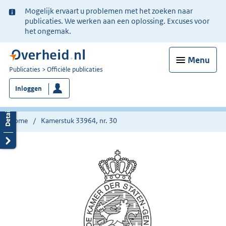
Ter
Mogelijk ervaart u problemen met het zoeken naar
informatie:
publicaties. We werken aan een oplossing. Excuses voor
het ongemak.
Menu
U
Publicaties
Officiële publicaties
bent
Inloggen
nu
hier:
Home
Kamerstuk 33964, nr. 30