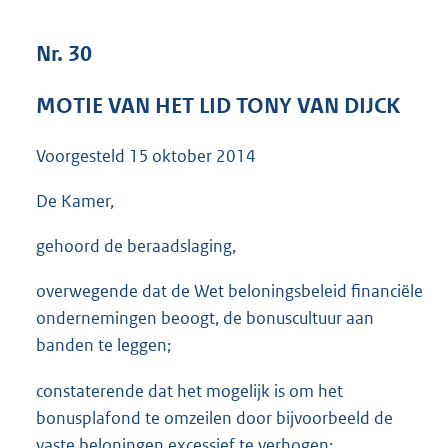
3
6
Nr. 30
K
b
MOTIE VAN HET LID TONY VAN DIJCK
Voorgesteld
15 oktober 2014
De Kamer,
gehoord de beraadslaging,
overwegende dat de Wet beloningsbeleid financiële
ondernemingen beoogt, de bonuscultuur aan
banden te leggen;
constaterende dat het mogelijk is om het
bonusplafond te omzeilen door bijvoorbeeld de
vaste beloningen excessief te verhogen;