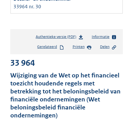
33964 nr. 30
Authentieke versie (PDF)
b
Informatie
e
Gerelateerd
Printen
Delen
s
t
33 964
a
n
d
Wijziging van de Wet op het financieel
s
toezicht houdende regels met
g
betrekking tot het beloningsbeleid van
r
o
financiële ondernemingen (Wet
o
beloningsbeleid financiële
t
ondernemingen)
t
e
: