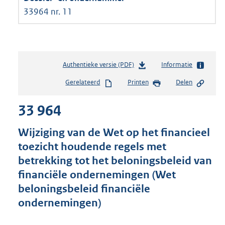
33964 nr. 11
Authentieke versie (PDF)
b
Informatie
e
Gerelateerd
Printen
Delen
s
t
33 964
a
n
d
Wijziging van de Wet op het financieel
s
toezicht houdende regels met
g
betrekking tot het beloningsbeleid van
r
o
financiële ondernemingen (Wet
o
beloningsbeleid financiële
t
ondernemingen)
t
e
: