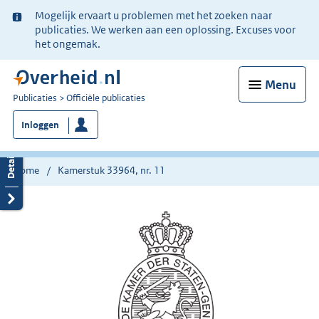
Ter
Mogelijk ervaart u problemen met het zoeken naar
informatie:
publicaties. We werken aan een oplossing. Excuses voor
het ongemak.
Menu
U
Publicaties
Officiële publicaties
bent
Inloggen
nu
hier:
Home
Kamerstuk 33964, nr. 11