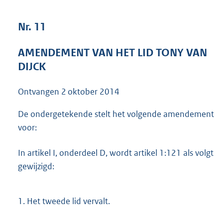
3
8
Nr. 11
K
b
AMENDEMENT VAN HET LID TONY VAN
DIJCK
Ontvangen
2 oktober 2014
De ondergetekende stelt het volgende amendement
voor:
In artikel I, onderdeel D, wordt artikel 1:121 als volgt
gewijzigd:
1.
Het tweede lid vervalt.