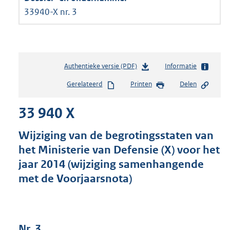
33940-X nr. 3
Authentieke versie (PDF)
b
Informatie
e
Gerelateerd
Printen
Delen
s
t
33 940 X
a
n
d
Wijziging van de begrotingsstaten van
s
het Ministerie van Defensie (X) voor het
g
jaar 2014 (wijziging samenhangende
r
o
met de Voorjaarsnota)
o
t
t
e
Nr. 3
: