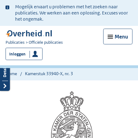
Ter
Mogelijk ervaart u problemen met het zoeken naar
informatie:
publicaties. We werken aan een oplossing. Excuses voor
het ongemak.
Menu
U
Publicaties
Officiële publicaties
bent
Inloggen
nu
hier:
Home
Kamerstuk 33940-X, nr. 3