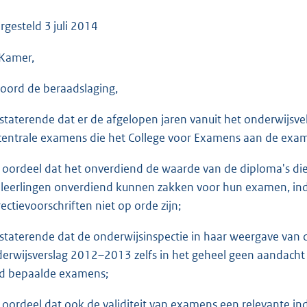
o
o
rgesteld
3 juli 2014
t
Kamer,
t
e
oord de beraadslaging,
:
3
staterende dat er de afgelopen jaren vanuit het onderwijsvel
5
centrale examens die het College voor Examens aan de exa
K
b
 oordeel dat het onverdiend de waarde van de diploma's di
 leerlingen onverdiend kunnen zakken voor hun examen, ind
rectievoorschriften niet op orde zijn;
staterende dat de onderwijsinspectie in haar weergave van d
erwijsverslag 2012–2013 zelfs in het geheel geen aandacht
d bepaalde examens;
 oordeel dat ook de validiteit van examens een relevante ind