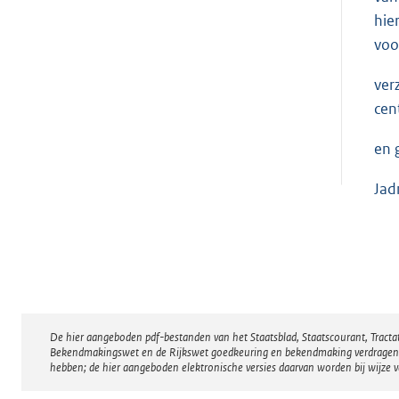
hie
voo
ver
cen
en 
Jad
De hier aangeboden pdf-bestanden van het Staatsblad, Staatscourant, Tract
Disclaimer
Bekendmakingswet en de Rijkswet goedkeuring en bekendmaking verdragen voor
hebben; de hier aangeboden elektronische versies daarvan worden bij wijze 