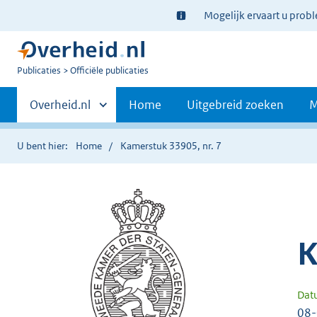
Ter
Mogelijk ervaart u prob
informatie:
U
Publicaties
Officiële publicaties
bent
Primaire
nu
Andere
Overheid.nl
Home
Uitgebreid zoeken
M
hier:
sites
navigatie
binnen
U bent hier:
Home
Kamerstuk 33905, nr. 7
K
Dat
08