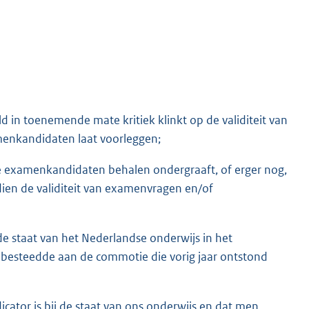
d in toenemende mate kritiek klinkt op de validiteit van
menkandidaten laat voorleggen;
e examenkandidaten behalen ondergraaft, of erger nog,
ien de validiteit van examenvragen en/of
e staat van het Nederlandse onderwijs in het
 besteedde aan de commotie die vorig jaar ontstond
icator is bij de staat van ons onderwijs en dat men