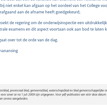
rbij niet enkel kan afgaan op het oordeel van het College 
rafgaand aan de afname heeft goedgekeurd;
zoekt de regering om de onderwijsinspectie een uitdrukkelijke
trale examens en dit aspect voortaan ook aan bod te laten 
gaat over tot de orde van de dag.
nanansing
atenblad, provinciaal blad, gemeenteblad, waterschapsblad en blad gemeenschappelijke 
 zover ze na 1 juli 2009 zijn uitgegeven. Voor pdf-publicaties van vóór deze datum g
van service aangeboden.