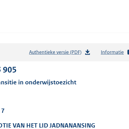
Authentieke versie (PDF)
b
Informatie
e
s
3 905
t
ansitie in onderwijstoezicht
a
n
d
s
 7
g
r
TIE VAN HET LID JADNANANSING