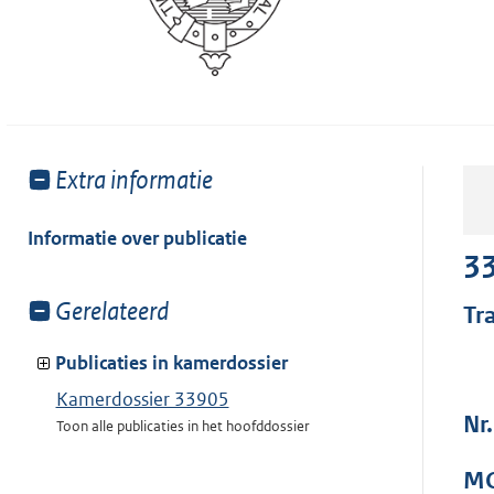
Toon
Extra informatie
meer
van:
Informatie over publicatie
3
Toon
Gerelateerd
Tr
meer
van:
Publicaties in kamerdossier
Kamerdossier 33905
Nr.
Toon alle publicaties in het hoofddossier
MO