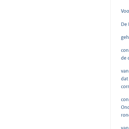
Voo
De 
geh
con
de 
van
dat
cor
con
Ond
ron
van