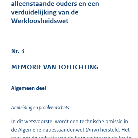
alleenstaande ouders en een
5
verduidelijking van de
4
K
Werkloosheidswet
b
Nr. 3
MEMORIE VAN TOELICHTING
Algemeen deel
Aanleiding en probleemschets
In dit wetsvoorstel wordt een technische omissie in
de Algemene nabestaandenwet (Anw) hersteld. Het