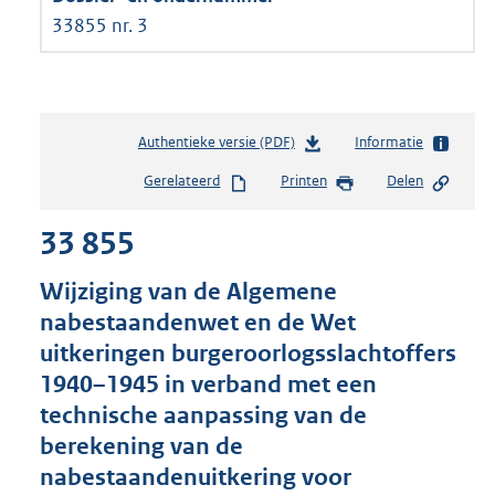
33855 nr. 3
Authentieke versie (PDF)
b
Informatie
e
Gerelateerd
Printen
Delen
s
t
33 855
a
n
d
Wijziging van de Algemene
s
nabestaandenwet en de Wet
g
uitkeringen burgeroorlogsslachtoffers
r
o
1940–1945 in verband met een
o
technische aanpassing van de
t
berekening van de
t
e
nabestaandenuitkering voor
: