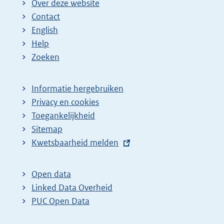
Over deze website
Contact
English
Help
Zoeken
Informatie hergebruiken
Privacy en cookies
Toegankelijkheid
Sitemap
E
Kwetsbaarheid melden
x
t
Open data
e
Linked Data Overheid
r
PUC Open Data
n
e