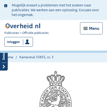
Ter
Mogelijk ervaart u problemen met het zoeken naar
informatie:
publicaties. We werken aan een oplossing. Excuses voor
het ongemak.
Menu
U
Publicaties
Officiële publicaties
bent
Inloggen
nu
hier:
Home
Kamerstuk 33855, nr. 3