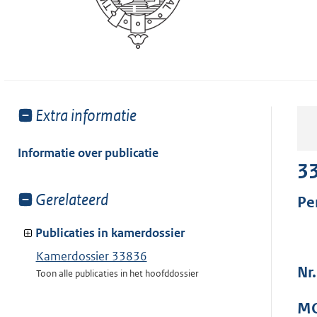
Toon
Extra informatie
meer
van:
Informatie over publicatie
3
Toon
Gerelateerd
Pe
meer
van:
Publicaties in kamerdossier
Kamerdossier 33836
Nr
Toon alle publicaties in het hoofddossier
MO