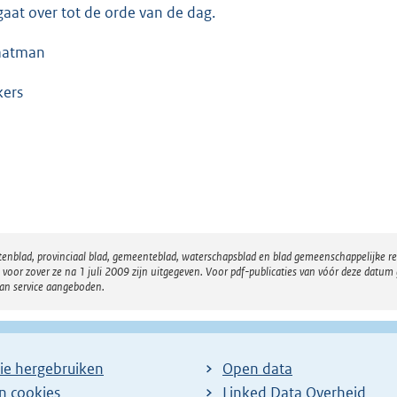
gaat over tot de orde van de dag.
aatman
kers
atenblad, provinciaal blad, gemeenteblad, waterschapsblad en blad gemeenschappelijke 
 zover ze na 1 juli 2009 zijn uitgegeven. Voor pdf-publicaties van vóór deze datum g
van service aangeboden.
ie hergebruiken
Open data
en cookies
Linked Data Overheid