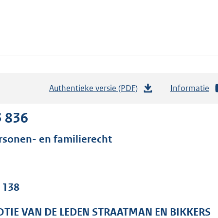
Authentieke versie (PDF)
b
Informatie
e
s
3 836
t
rsonen- en familierecht
a
n
d
s
. 138
g
r
TIE VAN DE LEDEN STRAATMAN EN BIKKERS