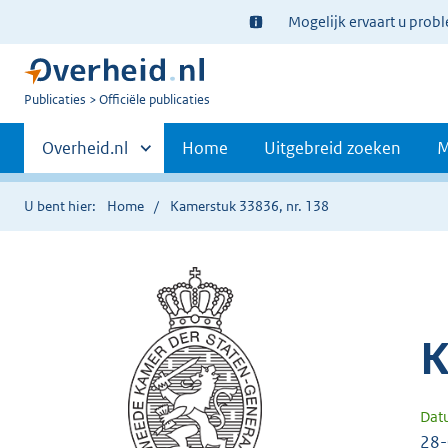
Ter
Mogelijk ervaart u prob
informatie:
U
Publicaties
Officiële publicaties
bent
Primaire
nu
Andere
Overheid.nl
Home
Uitgebreid zoeken
M
hier:
sites
navigatie
binnen
U bent hier:
Home
Kamerstuk 33836, nr. 138
K
Dat
28-