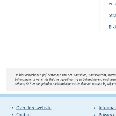
en 
Str
Bik
De hier aangeboden pdf-bestanden van het Staatsblad, Staatscourant, Tract
Disclaimer
Bekendmakingswet en de Rijkswet goedkeuring en bekendmaking verdragen voor
hebben; de hier aangeboden elektronische versies daarvan worden bij wijze 
Over deze website
Informat
Contact
Privacy 