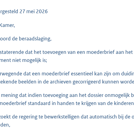
o
o
rgesteld
27 mei 2026
t
Kamer,
t
e
oord de beraadslaging,
:
3
staterende dat het toevoegen van een moederbrief aan het a
5
ent niet mogelijk is;
K
b
rwegende dat een moederbrief essentieel kan zijn om duidin
tekende beelden in de archieven gecorrigeerd kunnen word
 mening dat indien toevoeging aan het dossier onmogelijk 
moederbrief standaard in handen te krijgen van de kinderen
zoekt de regering te bewerkstelligen dat automatisch bij de
den,