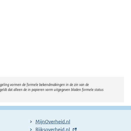
regeling vormen de formele bekendmakingen in de zin van de
eldt dat alleen de in papieren vorm uitgegeven bladen formele status
MijnOverheid.nl
E
Rijksoverheid.nl