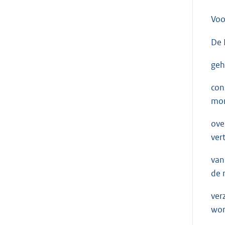
Voo
De 
geh
con
mom
ove
ver
van
de 
ver
wor