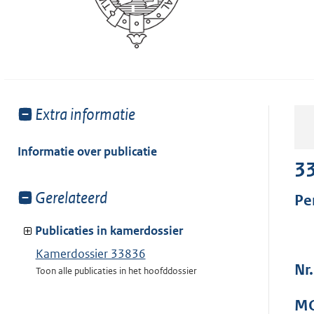
Toon
Extra informatie
meer
van:
Informatie over publicatie
3
Toon
Gerelateerd
Pe
meer
van:
Publicaties in kamerdossier
Kamerdossier 33836
Nr
Toon alle publicaties in het hoofddossier
MO