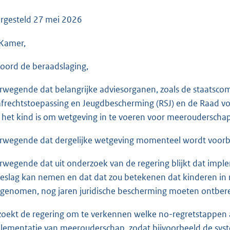
o
o
rgesteld
27 mei 2026
t
Kamer,
t
e
oord de beraadslaging,
:
3
rwegende dat belangrijke adviesorganen, zoals de staatscom
6
afrechtstoepassing en Jeugdbescherming (RSJ) en de Raad vo
K
 het kind is om wetgeving in te voeren voor meerouderschap
b
rwegende dat dergelijke wetgeving momenteel wordt voorber
rwegende dat uit onderzoek van de regering blijkt dat impl
beslag kan nemen en dat dat zou betekenen dat kinderen in 
genomen, nog jaren juridische bescherming moeten ontber
zoekt de regering om te verkennen welke no-regretstappen 
lementatie van meerouderschap, zodat bijvoorbeeld de syste