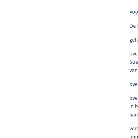
Voo
De 
geh
ove
Str
van
ove
ove
in 
aan
ver
imp