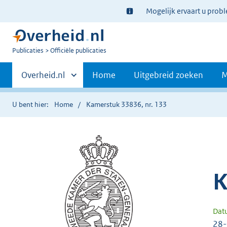
Ter
Mogelijk ervaart u prob
informatie:
U
Publicaties
Officiële publicaties
bent
Primaire
nu
Andere
Overheid.nl
Home
Uitgebreid zoeken
M
hier:
sites
navigatie
binnen
U bent hier:
Home
Kamerstuk 33836, nr. 133
K
Dat
28-