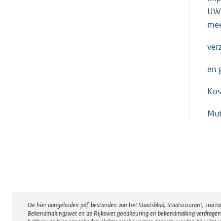
UWV
mee
ver
en 
Kos
Mut
De hier aangeboden pdf-bestanden van het Staatsblad, Staatscourant, Tract
Disclaimer
Bekendmakingswet en de Rijkswet goedkeuring en bekendmaking verdragen voor