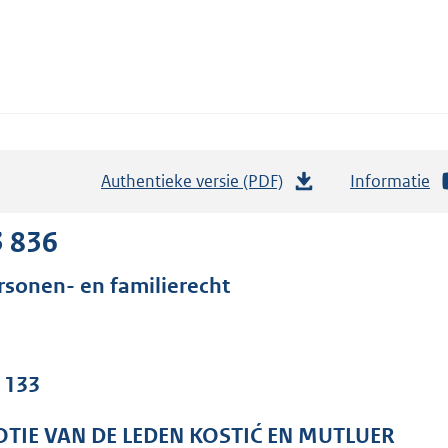
Authentieke versie (PDF)
b
Informatie
e
s
3 836
t
rsonen- en familierecht
a
n
d
s
. 133
g
r
TIE VAN DE LEDEN KOSTIĆ EN MUTLUER