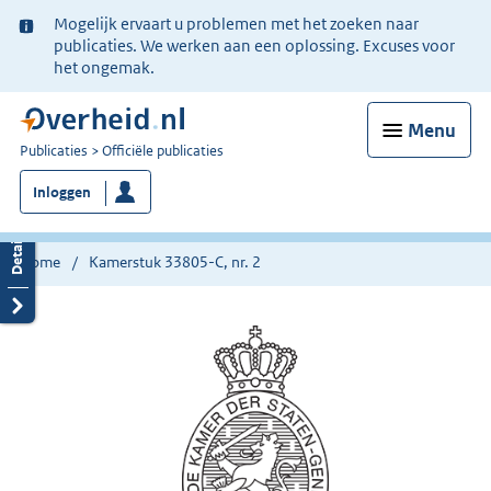
Ter
Mogelijk ervaart u problemen met het zoeken naar
informatie:
publicaties. We werken aan een oplossing. Excuses voor
het ongemak.
Menu
U
Publicaties
Officiële publicaties
bent
Inloggen
nu
hier:
Home
Kamerstuk 33805-C, nr. 2