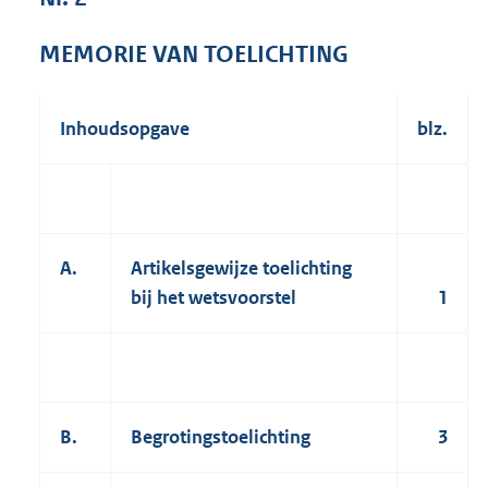
1
4
MEMORIE VAN TOELICHTING
7
K
b
Inhoudsopgave
blz.
A.
Artikelsgewijze toelichting
bij het wetsvoorstel
1
B.
Begrotingstoelichting
3