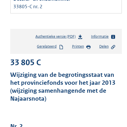
33805-C nr. 2
Authentieke versie (PDF)
b
Informatie
e
Gerelateerd
Printen
Delen
s
t
33 805 C
a
n
d
Wijziging van de begrotingsstaat van
s
het provinciefonds voor het jaar 2013
g
(wijziging samenhangende met de
r
o
Najaarsnota)
o
t
t
e
Nr. 2
: