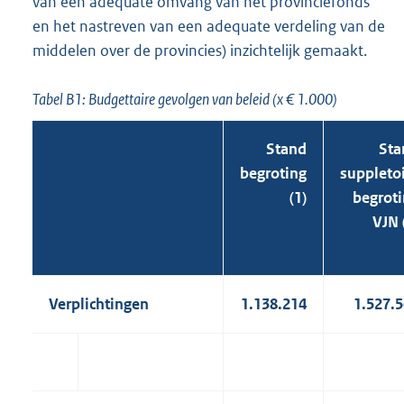
van een adequate omvang van het provinciefonds
en het nastreven van een adequate verdeling van de
middelen over de provincies) inzichtelijk gemaakt.
Tabel B1: Budgettaire gevolgen van beleid (x € 1.000)
Stand
Sta
begroting
suppleto
(1)
begrot
VJN 
Verplichtingen
1.138.214
1.527.