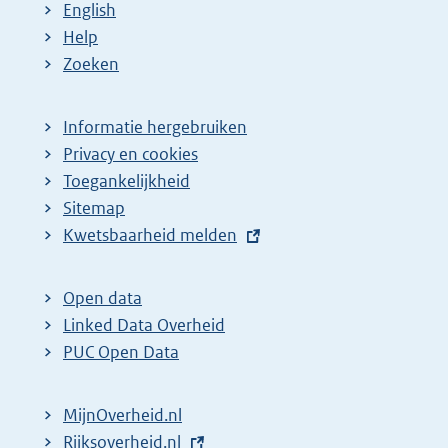
English
Help
Zoeken
Informatie hergebruiken
Privacy en cookies
Toegankelijkheid
Sitemap
E
Kwetsbaarheid melden
x
t
Open data
e
Linked Data Overheid
r
PUC Open Data
n
e
MijnOverheid.nl
l
E
Rijksoverheid.nl