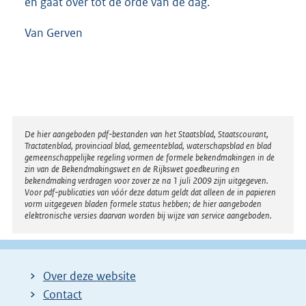
en gaat over tot de orde van de dag.
Van Gerven
Disclaimer
De hier aangeboden pdf-bestanden van het Staatsblad, Staatscourant,
Tractatenblad, provinciaal blad, gemeenteblad, waterschapsblad en blad
gemeenschappelijke regeling vormen de formele bekendmakingen in de
zin van de Bekendmakingswet en de Rijkswet goedkeuring en
bekendmaking verdragen voor zover ze na 1 juli 2009 zijn uitgegeven.
Voor pdf-publicaties van vóór deze datum geldt dat alleen de in papieren
vorm uitgegeven bladen formele status hebben; de hier aangeboden
elektronische versies daarvan worden bij wijze van service aangeboden.
Over deze website
Contact