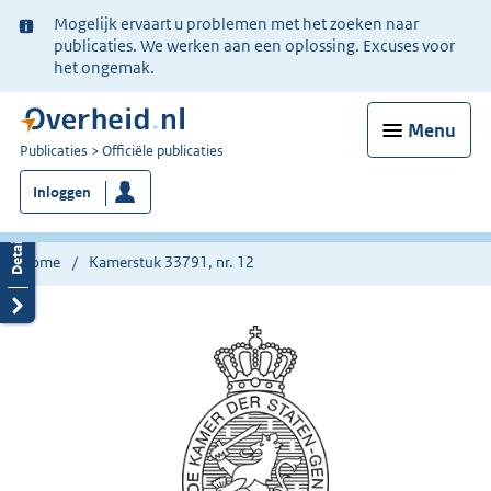
Ter
Mogelijk ervaart u problemen met het zoeken naar
informatie:
publicaties. We werken aan een oplossing. Excuses voor
het ongemak.
Menu
U
Publicaties
Officiële publicaties
bent
Inloggen
nu
hier:
Home
Kamerstuk 33791, nr. 12