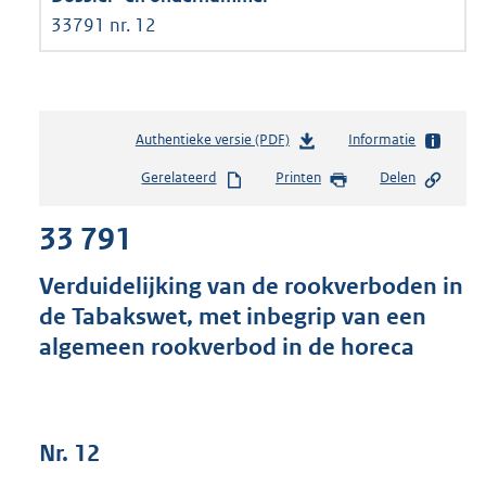
33791 nr. 12
Authentieke versie (PDF)
b
Informatie
e
Gerelateerd
Printen
Delen
s
t
33 791
a
n
d
Verduidelijking van de rookverboden in
s
de Tabakswet, met inbegrip van een
g
algemeen rookverbod in de horeca
r
o
o
t
t
Nr. 12
e
: