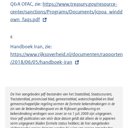
e
Q&A OFAC, zie:
E
https://www.treasury.gov/resource-
l
center/sanctions/Programs/Documents/jcpoa_windd
x
i
own_faqs.pdf
t
n
e
k
r
6
:
n
Handboek Iran, zie:
E
e
https://www.rijksoverheid.nl/documenten/rapporten
x
l
/2018/06/05/handboek-iran
t
i
e
n
r
k
n
:
e
Disclaimer
De hier aangeboden pdf-bestanden van het Staatsblad, Staatscourant,
Tractatenblad, provinciaal blad, gemeenteblad, waterschapsblad en blad
l
gemeenschappelijke regeling vormen de formele bekendmakingen in de
i
zin van de Bekendmakingswet en de Rijkswet goedkeuring en
bekendmaking verdragen voor zover ze na 1 juli 2009 zijn uitgegeven.
n
Voor pdf-publicaties van vóór deze datum geldt dat alleen de in papieren
k
vorm uitgegeven bladen formele status hebben; de hier aangeboden