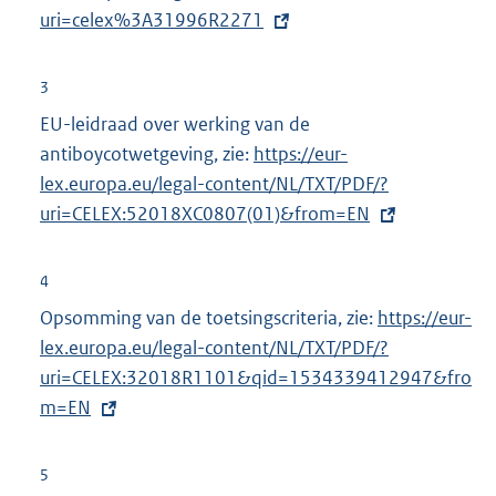
uri=celex%3A31996R2271
t
e
r
3
n
EU-leidraad over werking van de
e
antiboycotwetgeving, zie:
E
https://eur-
l
lex.europa.eu/legal-content/NL/TXT/PDF/?
x
i
uri=CELEX:52018XC0807(01)&from=EN
t
n
e
k
r
4
:
n
Opsomming van de toetsingscriteria, zie:
E
https://eur-
e
lex.europa.eu/legal-content/NL/TXT/PDF/?
x
l
uri=CELEX:32018R1101&qid=1534339412947&fro
t
i
m=EN
e
n
r
k
n
5
: