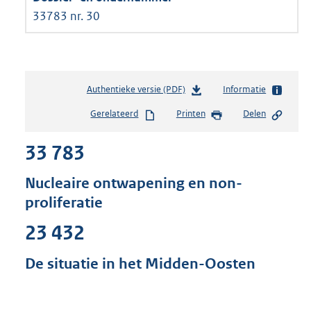
33783 nr. 30
Authentieke versie (PDF)
b
Informatie
e
Gerelateerd
Printen
Delen
s
t
33 783
a
n
d
Nucleaire ontwapening en non-
s
proliferatie
g
r
23 432
o
o
De situatie in het Midden-Oosten
t
t
e
: