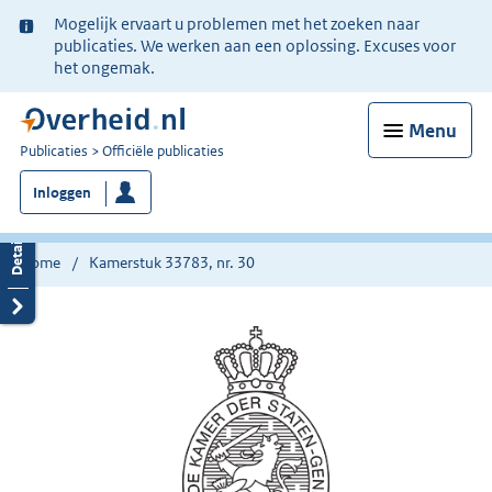
Ter
Mogelijk ervaart u problemen met het zoeken naar
informatie:
publicaties. We werken aan een oplossing. Excuses voor
het ongemak.
Menu
U
Publicaties
Officiële publicaties
bent
Inloggen
nu
hier:
Home
Kamerstuk 33783, nr. 30