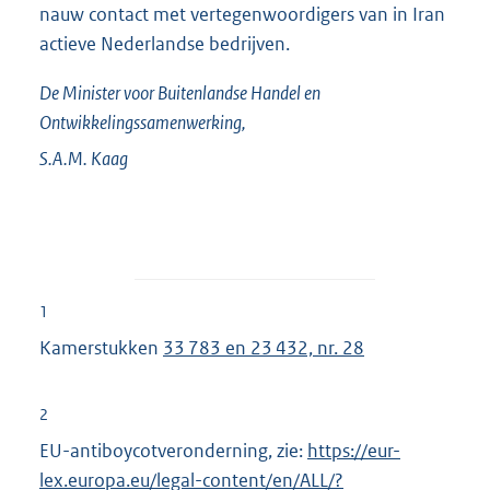
nauw contact met vertegenwoordigers van in Iran
actieve Nederlandse bedrijven.
De Minister voor Buitenlandse Handel en
Ontwikkelingssamenwerking,
S.A.M.
Kaag
1
Kamerstukken
33 783 en 23 432, nr. 28
2
EU-antiboycotveronderning, zie:
E
https://eur-
lex.europa.eu/legal-content/en/ALL/?
x