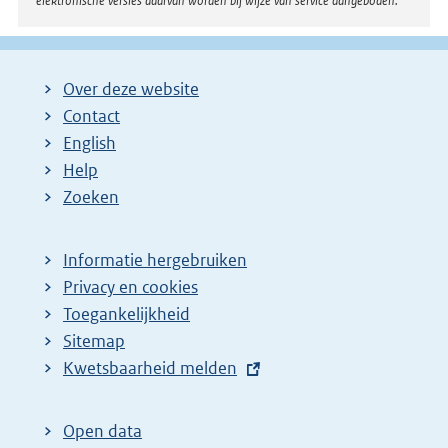
elektronische versies daarvan worden bij wijze van service aangeboden.
:
Over deze website
Contact
English
Help
Zoeken
Informatie hergebruiken
Privacy en cookies
Toegankelijkheid
Sitemap
E
Kwetsbaarheid melden
x
t
Open data