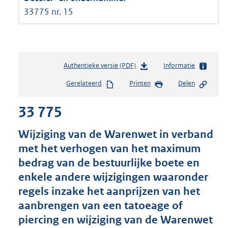
33775 nr. 15
Authentieke versie (PDF)
b
Informatie
e
Gerelateerd
Printen
Delen
s
t
33 775
a
n
d
Wijziging van de Warenwet in verband
s
met het verhogen van het maximum
g
bedrag van de bestuurlijke boete en
r
o
enkele andere wijzigingen waaronder
o
regels inzake het aanprijzen van het
t
aanbrengen van een tatoeage of
t
e
piercing en wijziging van de Warenwet
: