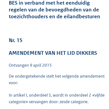
BES in verband met het eenduidig
3
regelen van de bevoegdheden van de
8
K
toezichthouders en de eilandbesturen
b
Nr. 15
AMENDEMENT VAN HET LID DIKKERS
Ontvangen
9 april 2015
De ondergetekende stelt het volgende amendement
voor:
In artikel I, onderdeel S, wordt in onderdeel 2 «vijfde
categorie» vervangen door: zesde categorie.