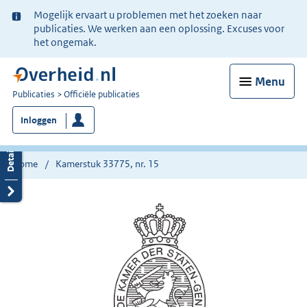
Ter
Mogelijk ervaart u problemen met het zoeken naar
informatie:
publicaties. We werken aan een oplossing. Excuses voor
het ongemak.
Menu
U
Publicaties
Officiële publicaties
bent
Inloggen
nu
hier:
Home
Kamerstuk 33775, nr. 15