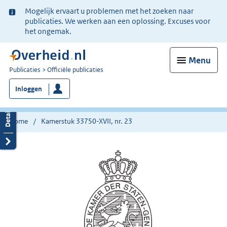
Ter
Mogelijk ervaart u problemen met het zoeken naar
informatie:
publicaties. We werken aan een oplossing. Excuses voor
het ongemak.
Menu
U
Publicaties
Officiële publicaties
bent
Inloggen
nu
hier:
Home
Kamerstuk 33750-XVII, nr. 23