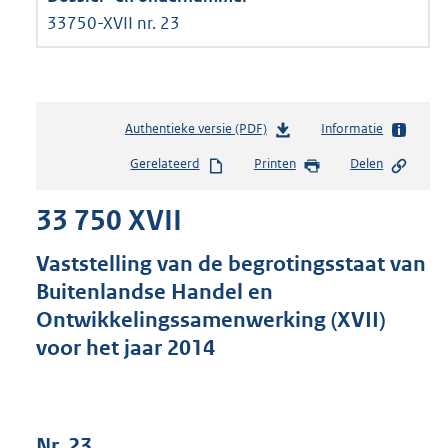
33750-XVII nr. 23
Authentieke versie (PDF)
b
Informatie
e
Gerelateerd
Printen
Delen
s
t
33 750 XVII
a
n
d
Vaststelling van de begrotingsstaat van
s
Buitenlandse Handel en
g
Ontwikkelingssamenwerking (XVII)
r
o
voor het jaar 2014
o
t
t
e
Nr. 23
: