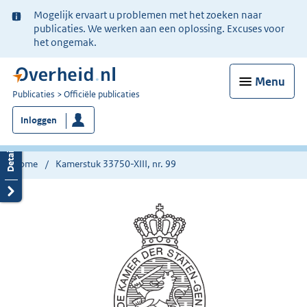
Ter
Mogelijk ervaart u problemen met het zoeken naar
informatie:
publicaties. We werken aan een oplossing. Excuses voor
het ongemak.
Menu
U
Publicaties
Officiële publicaties
bent
Inloggen
nu
hier:
Home
Kamerstuk 33750-XIII, nr. 99