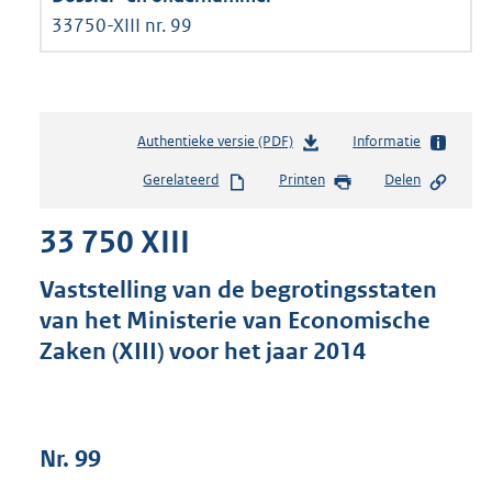
33750-XIII nr. 99
Authentieke versie (PDF)
b
Informatie
e
Gerelateerd
Printen
Delen
s
t
33 750 XIII
a
n
d
Vaststelling van de begrotingsstaten
s
van het Ministerie van Economische
g
Zaken (XIII) voor het jaar 2014
r
o
o
t
t
Nr. 99
e
: