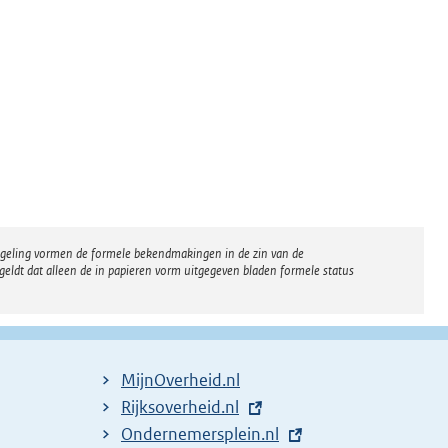
regeling vormen de formele bekendmakingen in de zin van de
eldt dat alleen de in papieren vorm uitgegeven bladen formele status
MijnOverheid.nl
E
Rijksoverheid.nl
x
E
Ondernemersplein.nl