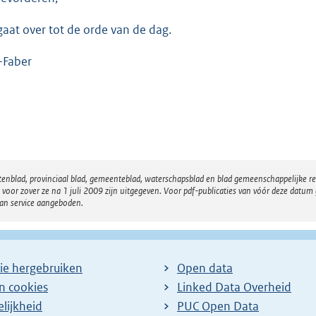
gaat over tot de orde van de dag.
-Faber
atenblad, provinciaal blad, gemeenteblad, waterschapsblad en blad gemeenschappelijke 
 zover ze na 1 juli 2009 zijn uitgegeven. Voor pdf-publicaties van vóór deze datum g
van service aangeboden.
ie hergebruiken
Open data
en cookies
Linked Data Overheid
lijkheid
PUC Open Data