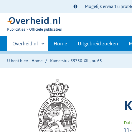
Ter
Mogelijk ervaart u prob
informatie:
U
Publicaties
Officiële publicaties
bent
Primaire
nu
Andere
Overheid.nl
Home
Uitgebreid zoeken
M
hier:
sites
navigatie
binnen
U bent hier:
Home
Kamerstuk 33750-XIII, nr. 65
K
Dat
11