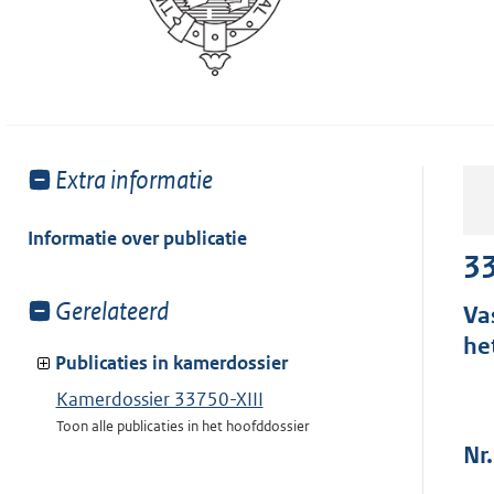
Toon
Extra informatie
meer
van:
Informatie over publicatie
33
Toon
Gerelateerd
Va
meer
he
van:
Publicaties in kamerdossier
Kamerdossier 33750-XIII
Toon alle publicaties in het hoofddossier
Nr.