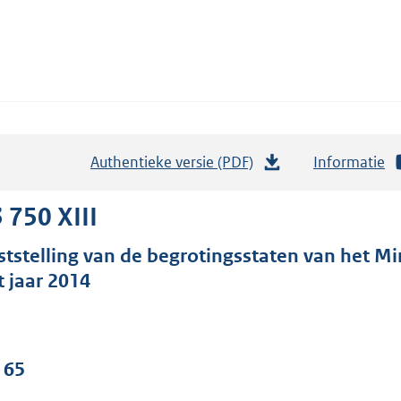
Authentieke versie (PDF)
b
Informatie
e
s
 750 XIII
t
ststelling van de begrotingsstaten van het Mi
a
t jaar 2014
n
d
s
g
 65
r