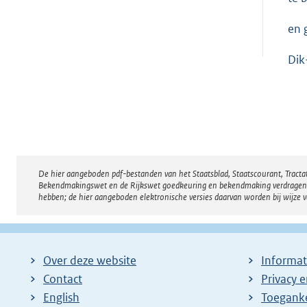
en 
Dik
De hier aangeboden pdf-bestanden van het Staatsblad, Staatscourant, Tract
Disclaimer
Bekendmakingswet en de Rijkswet goedkeuring en bekendmaking verdragen voor
hebben; de hier aangeboden elektronische versies daarvan worden bij wijze 
Over deze website
Informat
Contact
Privacy 
English
Toeganke