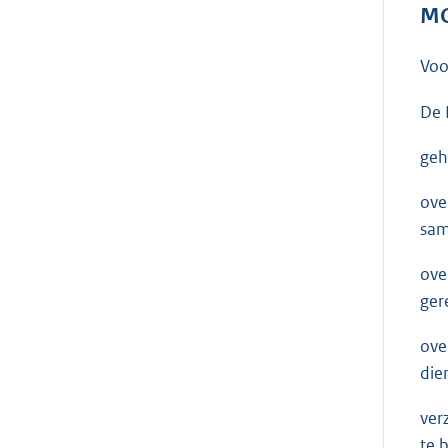
MO
Voo
De 
geh
ove
sam
ove
ger
ove
die
ver
te 