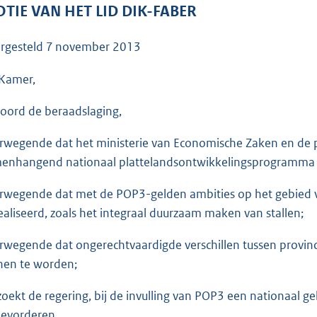
o
TIE VAN HET LID DIK-FABER
o
t
rgesteld
7 november 2013
t
e
Kamer,
:
oord de beraadslaging,
3
6
rwegende dat het ministerie van Economische Zaken en de p
K
enhangend nationaal plattelandsontwikkelingsprogramma
b
rwegende dat met de POP3-gelden ambities op het gebied 
ealiseerd, zoals het integraal duurzaam maken van stallen;
rwegende dat ongerechtvaardigde verschillen tussen provinc
nen te worden;
zoekt de regering, bij de invulling van POP3 een nationaal g
bevorderen,