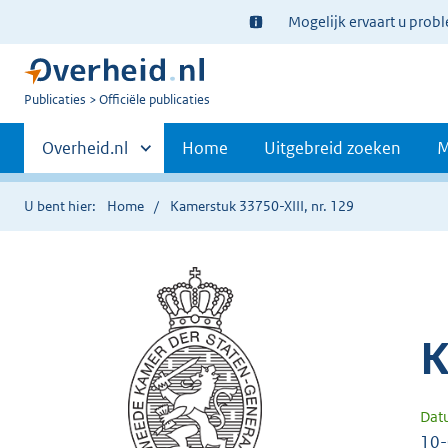
Ter
Mogelijk ervaart u prob
informatie:
U
Publicaties
Officiële publicaties
bent
Primaire
nu
Andere
Overheid.nl
Home
Uitgebreid zoeken
M
hier:
sites
navigatie
binnen
U bent hier:
Home
Kamerstuk 33750-XIII, nr. 129
K
Dat
10-