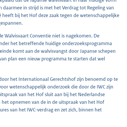
epaald dat de Japanse walvisvaart in haar huidige vorm
daarmee in strijd is met het Verdrag tot Regeling van
ië heeft bij het Hof deze zaak tegen de wetenschappelijke
ngespannen.
ale Walvisvaart Conventie niet is nagekomen. De
 onder het betreffende huidige onderzoeksprogramma
n einde komt aan de walvisvangst door Japanse schepen
u van plan een nieuw programma te starten dat wel
 door het Internationaal Gerechtshof zijn benoemd op te
voor wetenschappelijk onderzoek die door de IWC zijn
tspraak van het Hof sluit aan bij het Nederlandse
n het opnemen van de in de uitspraak van het Hof
res van het IWC-verdrag en zet zich, binnen het