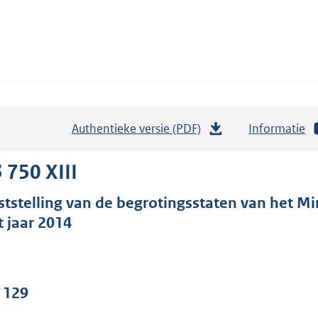
Authentieke versie (PDF)
b
Informatie
e
s
 750 XIII
t
ststelling van de begrotingsstaten van het Mi
a
t jaar 2014
n
d
s
g
. 129
r