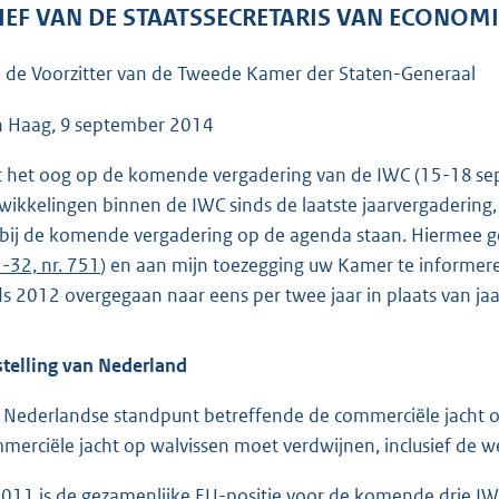
o
IEF VAN DE STAATSSECRETARIS VAN ECONOM
o
t
 de Voorzitter van de Tweede Kamer der Staten-Generaal
t
e
 Haag, 9 september 2014
:
 het oog op de komende vergadering van de IWC (15-18 sept
4
wikkelingen binnen de IWC sinds de laatste jaarvergadering
5
 bij de komende vergadering op de agenda staan. Hiermee g
K
-32, nr. 751
) en aan mijn toezegging uw Kamer te informere
b
ds 2012 overgegaan naar eens per twee jaar in plaats van jaar
telling van Nederland
 Nederlandse standpunt betreffende de commerciële jacht op 
merciële jacht op walvissen moet verdwijnen, inclusief de w
2011 is de gezamenlijke EU-positie voor de komende drie IW