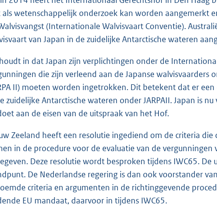
in 2014 heeft het Internationaal Gerechtshof in Den Haag b
t als wetenschappelijk onderzoek kan worden aangemerkt en 
Walvisvangst (Internationale Walvisvaart Conventie). Austral
visvaart van Japan in de zuidelijke Antarctische wateren aa
 houdt in dat Japan zijn verplichtingen onder de Internation
gunningen die zijn verleend aan de Japanse walvisvaarders
RPA II) moeten worden ingetrokken. Dit betekent dat er ee
de zuidelijke Antarctische wateren onder JARPAII. Japan is n
doet aan de eisen van de uitspraak van het Hof.
uw Zeeland heeft een resolutie ingediend om de criteria die
en in de procedure voor de evaluatie van de vergunningen 
gegeven. Deze resolutie wordt besproken tijdens IWC65. De ui
ndpunt. De Nederlandse regering is dan ook voorstander va
oemde criteria en argumenten in de richtinggevende procedu
dende EU mandaat, daarvoor in tijdens IWC65.