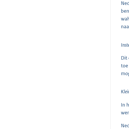
Ned
ben
wal
naa
Inst
Dit
toe
mog
Klei
In 
wer
Ned