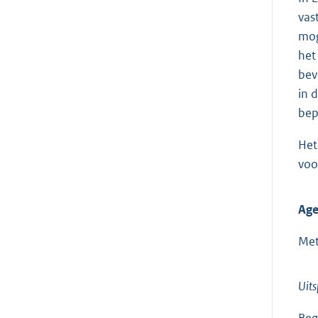
vas
mog
het
bev
in 
bep
Het
voo
Age
Met
Uits