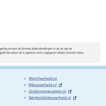
regeling vormen de formele bekendmakingen in de zin van de
eldt dat alleen de in papieren vorm uitgegeven bladen formele status
MijnOverheid.nl
E
Rijksoverheid.nl
x
E
Ondernemersplein.nl
t
x
E
Werkenbijdeoverheid.nl
e
t
x