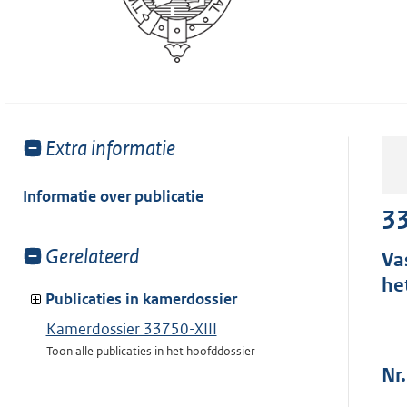
Toon
Extra informatie
meer
van:
Informatie over publicatie
33
Toon
Gerelateerd
Va
meer
he
van:
Publicaties in kamerdossier
Kamerdossier 33750-XIII
Toon alle publicaties in het hoofddossier
Nr