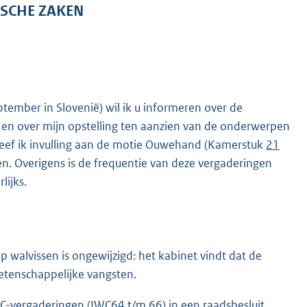
ISCHE ZAKEN
ember in Slovenië) wil ik u informeren over de
, en over mijn opstelling ten aanzien van de onderwerpen
eef ik invulling aan de motie Ouwehand (Kamerstuk
21
n. Overigens is de frequentie van deze vergaderingen
lijks.
walvissen is ongewijzigd: het kabinet vindt dat de
etenschappelijke vangsten.
C-vergaderingen (IWC64 t/m 66) in een raadsbesluit