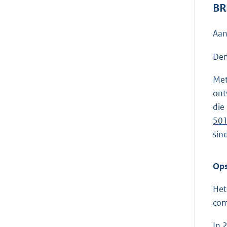
BR
Aan
Den
Met
ont
die
501
sin
Ops
Het
com
In 