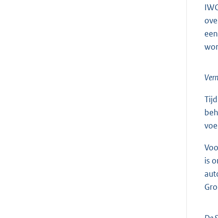
IWC
ove
een
wor
Vern
Tij
beh
voe
Voo
is 
aut
Gro
De S