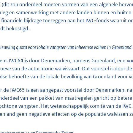
 (dit zou onderdeel moeten vormen van een algehele hervorm
rleg en samenwerking met andere landen binnen en buiten de
 financiële bijdrage toezeggen aan het IWC-fonds waaruit o
dt bekostigd.
ieuwing quota voor lokale vangsten van inheemse volken in Groenland 
dens IWC64 is door Denemarken, namens Groenland, een voo
oeve van de autochtone walvisvaart. Dat voorstel is door 
dselbehoefte van de lokale bevolking van Groenland voor
r de IWC65 is een aangepast voorstel door Denemarken, nam
onderdeel van een pakket van maatregelen gericht op beter
ochtone vangsten. Het wetenschappelijk comité van de IWC 
enland geen negatieve effecten op de populatie walvissen z
taatssecretaris van Economische Zaken,