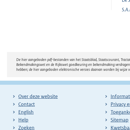
S.A
De hier aangeboden pdf-bestanden van het Staatsblad, Staatscourant, Tract
Disclaimer
Bekendmakingswet en de Rijkswet goedkeuring en bekendmaking verdragen voor
hebben; de hier aangeboden elektronische versies daarvan worden bij wijze 
Over deze website
Informat
Contact
Privacy 
English
Toeganke
Help
Sitemap
Zoeken
E
Kwetsba