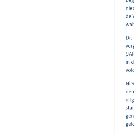
Beg
nie
de 
wal
Dit
ver
(JA
in 
vol
Nie
nem
uit
sta
gen
gel