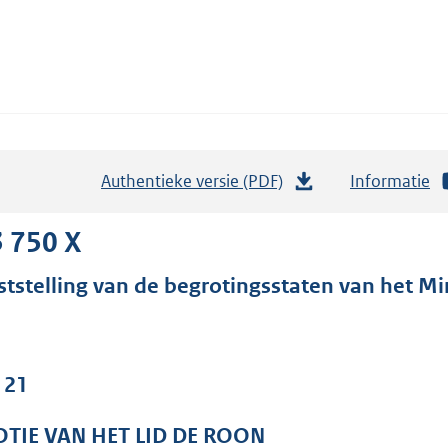
Authentieke versie (PDF)
b
Informatie
e
s
 750 X
t
ststelling van de begrotingsstaten van het Min
a
n
d
s
 21
g
r
TIE VAN HET LID DE ROON