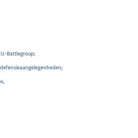
EU-Battlegroup;
 defensieaangelegenheden;
s,