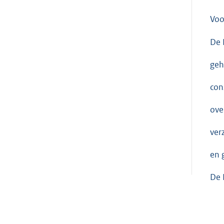
Voo
De 
geh
con
ove
ver
en 
De 