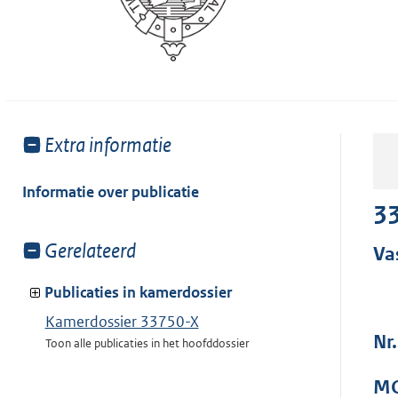
Toon
Extra informatie
meer
van:
Informatie over publicatie
33
Toon
Gerelateerd
Va
meer
van:
Publicaties in kamerdossier
Kamerdossier 33750-X
Nr.
Toon alle publicaties in het hoofddossier
MO