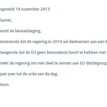
o
o
rgesteld
14 november 2013
t
Kamer,
t
e
oord de beraadslaging,
:
3
staterende dat de regering in 2014 wil deelnemen aan een 
5
K
rwegende dat de EU geen bemoeienis hoort te hebben met
b
zoekt de regering om niet deel te nemen aan EU-Battlegroup
gaat over tot de orde van de dag.
Roon