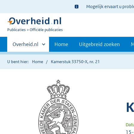
Ter
Mogelijk ervaart u prob
informatie:
U
Publicaties
Officiële publicaties
bent
Primaire
nu
Andere
Overheid.nl
Home
Uitgebreid zoeken
M
hier:
sites
navigatie
binnen
U bent hier:
Home
Kamerstuk 33750-X, nr. 21
K
Dat
15