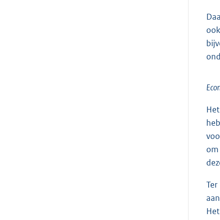
Daa
ook
bij
ond
Eco
Het
heb
voo
om 
dez
Ter
aan
Het