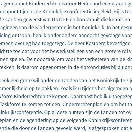
 agendapunt Kinderrechten is door Nederland en Curaçao gez
ndapunt tijdens de Koninkrijksconferentie ingeleid. Hij is t
de Cariben geweest van UNICEF, en kon vanuit die kennis en
dagingen van de Kinderrechten in het Koninkrijk. In het ges
eiding ontspon, heb ik onder andere aandacht gevraagd voor de
emeen overleg had toegezegd. De heer Kastberg bevestigde 
lichtte toe dat voor het bewerkstelligen van een grotere rol v
nen spelen. De noodzaak om voor het verbeteren van de kin
rekken, is daarom opgenomen in de slotconclusies bij dit o
bleek een grote wil onder de Landen van het Koninkrijk te z
amenlijkheid op te pakken. Zoals ik u tijdens het algemeen 
kforce Kinderrechten te komen. Daarnaast heb ik u toegezegd
 Taskforce te komen tot een Kinderrechtenplan en om het 
inkrijksconferentie. Op al deze punten zijn de Landen tot
ieplan en de agendering op de volgende Koninkrijksconferen
entie die door de Landen gevoeld werd, is afgesproken dat e