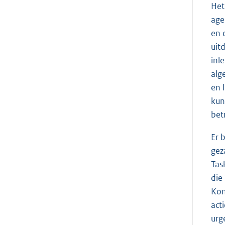
Het
age
en 
uit
inl
alg
en 
kun
bet
Er 
gez
Tas
die
Kon
act
urg