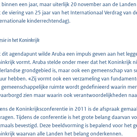
t binnen een jaar, maar uiterlijk 20 november aan de Land
 de viering van 25 jaar van het Internationaal Verdrag van
ternationale kinderrechtendag).
sie in het Koninkrijk
 dit agendapunt wilde Aruba een impuls geven aan het legge
inkrijk vormt. Aruba stelde onder meer dat het Koninkrijk ni
erlandse grondgebied is, maar ook een gemeenschap van so
tuur hebben. «Zij vormt ook een verzameling van fundamen
 gemeenschappelijke ruimte wordt gedefinieerd waarin mense
aarborgd zien maar waarin ook verantwoordelijkheden naar e
dens de Koninkrijksconferentie in 2011 is de afspraak gemaa
dragen. Tijdens de conferentie is het grote belang daarvan v
maals bevestigd. Deze beeldvorming is bepalend voor het g
inkrijk waarvan alle Landen het belang onderkennen.