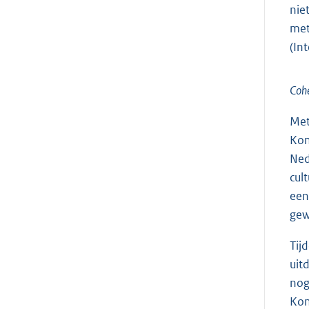
nie
met
(In
Cohe
Met
Kon
Ned
cul
een
gew
Tij
uit
nog
Kon