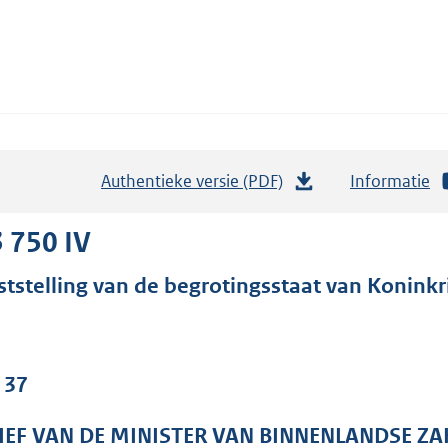
Authentieke versie (PDF)
b
Informatie
e
s
 750 IV
t
ststelling van de begrotingsstaat van Koninkrij
a
n
d
s
 37
g
r
IEF VAN DE MINISTER VAN BINNENLANDSE ZA