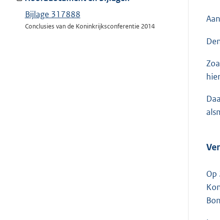
Bijlage 317888
Aan
Conclusies van de Koninkrijksconferentie 2014
Den
Zoa
hie
Daa
als
Ver
Op 
Kon
Bon