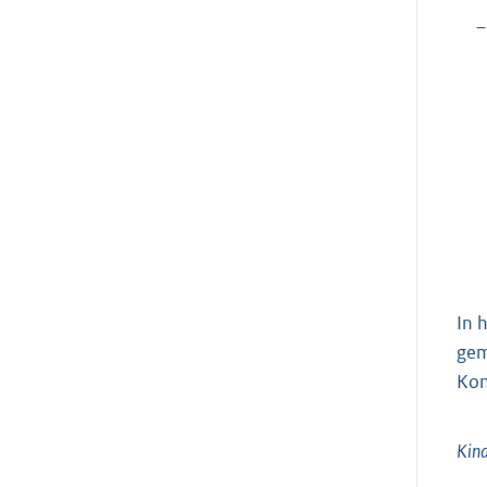
–
In 
gem
Kon
Kind