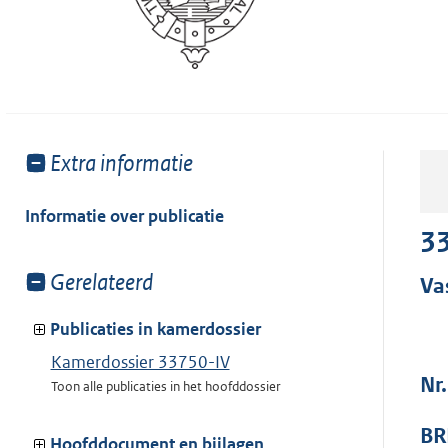
Toon
Extra informatie
meer
van:
Informatie over publicatie
33
Toon
Gerelateerd
Va
meer
van:
Publicaties in kamerdossier
Kamerdossier 33750-IV
Nr.
Toon alle publicaties in het hoofddossier
BR
Hoofddocument en bijlagen