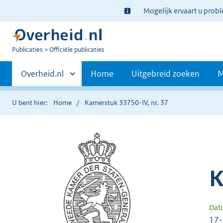
Ter
Mogelijk ervaart u prob
informatie:
U
Publicaties
Officiële publicaties
bent
Primaire
nu
Andere
Overheid.nl
Home
Uitgebreid zoeken
M
hier:
sites
navigatie
binnen
U bent hier:
Home
Kamerstuk 33750-IV, nr. 37
K
Dat
17