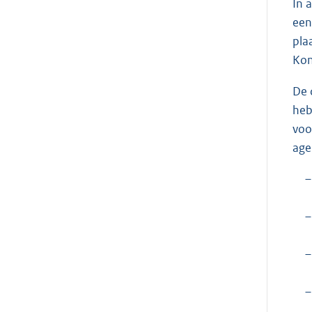
In 
een
pla
Kon
De 
heb
voo
age
–
–
–
–