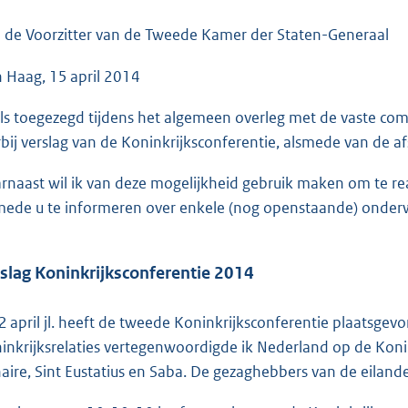
o
o
 de Voorzitter van de Tweede Kamer der Staten-Generaal
t
 Haag, 15 april 2014
t
e
ls toegezegd tijdens het algemeen overleg met de vaste commi
:
rbij verslag van de Koninkrijksconferentie, alsmede van de a
5
4
rnaast wil ik van deze mogelijkheid gebruik maken om te r
K
mede u te informeren over enkele (nog openstaande) onde
b
slag Koninkrijksconferentie 2014
2 april jl. heeft de tweede Koninkrijksconferentie plaatsgev
inkrijksrelaties vertegenwoordigde ik Nederland op de Koni
aire, Sint Eustatius en Saba. De gezaghebbers van de eiland