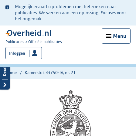
Ter
Mogelijk ervaart u problemen met het zoeken naar
informatie:
publicaties. We werken aan een oplossing. Excuses voor
het ongemak.
Menu
U
Publicaties
Officiële publicaties
bent
Inloggen
nu
hier:
Home
Kamerstuk 33750-IV, nr. 21