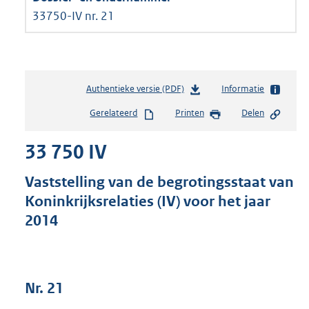
33750-IV nr. 21
Authentieke versie (PDF)
b
Informatie
e
Gerelateerd
Printen
Delen
s
t
33 750 IV
a
n
d
Vaststelling van de begrotingsstaat van
s
Koninkrijksrelaties (IV) voor het jaar
g
2014
r
o
o
t
t
Nr. 21
e
: