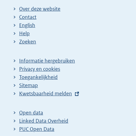
Over deze website
Contact
English
Help
Zoeken
Informatie hergebruiken
Privacy en cookies
Toegankelijkheid
Sitemap
E
Kwetsbaarheid melden
x
t
Open data
e
Linked Data Overheid
r
PUC Open Data
n