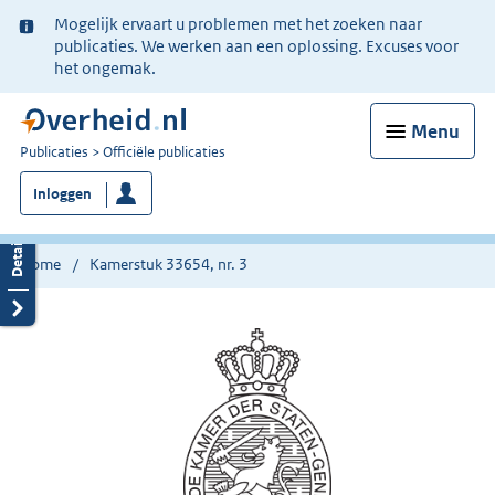
Ter
Mogelijk ervaart u problemen met het zoeken naar
informatie:
publicaties. We werken aan een oplossing. Excuses voor
het ongemak.
Menu
U
Publicaties
Officiële publicaties
bent
Inloggen
nu
hier:
Home
Kamerstuk 33654, nr. 3