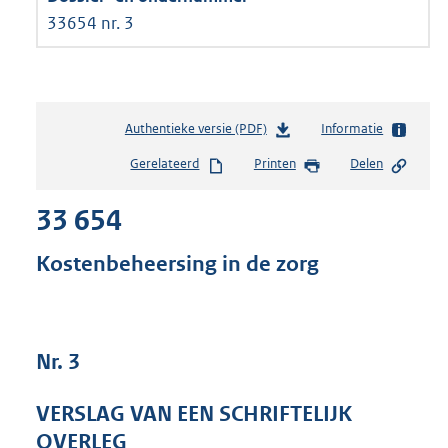
33654 nr. 3
Authentieke versie (PDF)
b
Informatie
e
Gerelateerd
Printen
Delen
s
t
33 654
a
n
d
Kostenbeheersing in de zorg
s
g
r
o
Nr. 3
o
t
t
VERSLAG VAN EEN SCHRIFTELIJK
e
OVERLEG
: