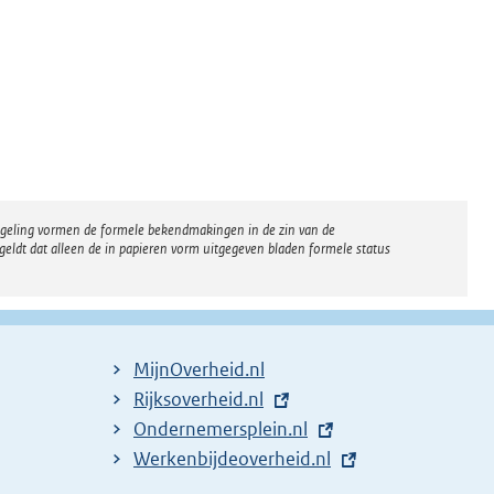
regeling vormen de formele bekendmakingen in de zin van de
eldt dat alleen de in papieren vorm uitgegeven bladen formele status
MijnOverheid.nl
E
Rijksoverheid.nl
x
E
Ondernemersplein.nl
t
x
E
Werkenbijdeoverheid.nl
e
t
x