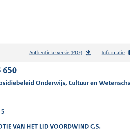
Authentieke versie (PDF)
b
Informatie
e
s
3 650
t
bsidiebeleid Onderwijs, Cultuur en Wetensc
a
n
d
s
 5
g
r
TIE VAN HET LID VOORDWIND C.S.