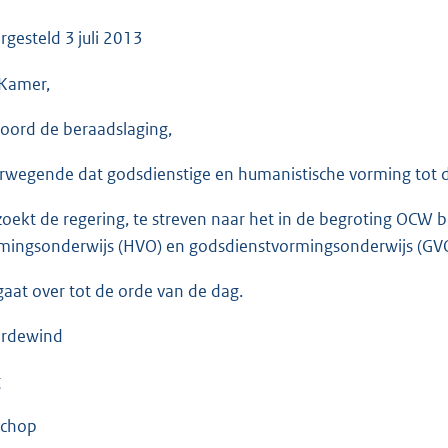
o
o
rgesteld
3 juli 2013
t
Kamer,
t
e
oord de beraadslaging,
:
3
rwegende dat godsdienstige en humanistische vorming tot 
8
K
zoekt de regering, te streven naar het in de begroting OCW b
b
mingsonderwijs (HVO) en godsdienstvormingsonderwijs (GVO
gaat over tot de orde van de dag.
rdewind
g
schop