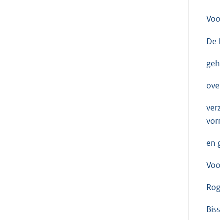
Voo
De 
geh
ove
ver
vor
en 
Voo
Ro
Bis