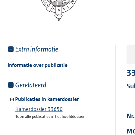
Toon
Extra informatie
meer
van:
Informatie over publicatie
3
Toon
Gerelateerd
Su
meer
van:
Publicaties in kamerdossier
Kamerdossier 33650
Nr.
Toon alle publicaties in het hoofddossier
MO