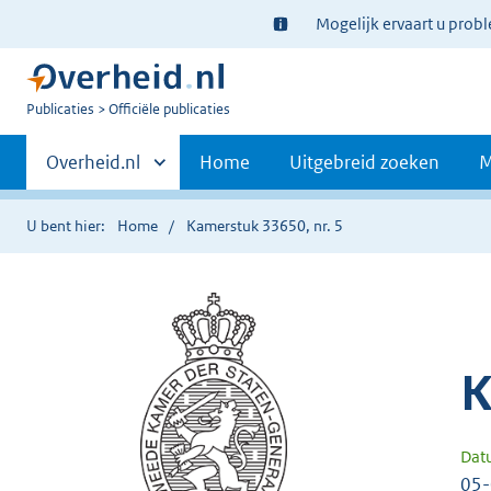
Ter
Mogelijk ervaart u prob
informatie:
U
Publicaties
Officiële publicaties
bent
Primaire
nu
Andere
Overheid.nl
Home
Uitgebreid zoeken
M
hier:
sites
navigatie
binnen
U bent hier:
Home
Kamerstuk 33650, nr. 5
K
Dat
05