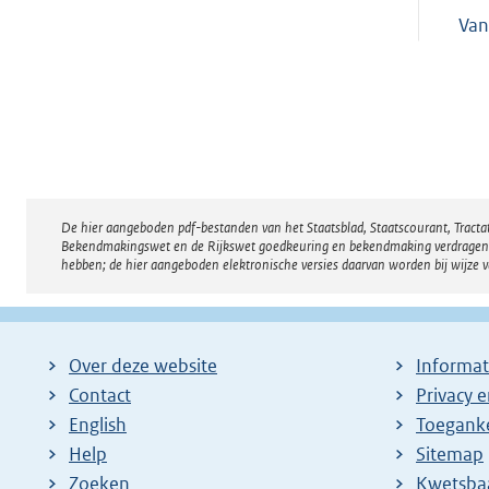
Va
De hier aangeboden pdf-bestanden van het Staatsblad, Staatscourant, Tract
Disclaimer
Bekendmakingswet en de Rijkswet goedkeuring en bekendmaking verdragen voor
hebben; de hier aangeboden elektronische versies daarvan worden bij wijze 
Over deze website
Informat
Contact
Privacy 
English
Toeganke
Help
Sitemap
Zoeken
E
Kwetsba