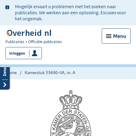
Ter
Mogelijk ervaart u problemen met het zoeken naar
informatie:
publicaties. We werken aan een oplossing. Excuses voor
het ongemak.
Menu
U
Publicaties
Officiële publicaties
bent
Inloggen
nu
hier:
Home
Kamerstuk 33640-IIA, nr. A