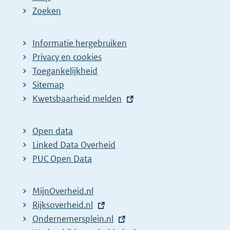
Zoeken
Informatie hergebruiken
Privacy en cookies
Toegankelijkheid
Sitemap
E
Kwetsbaarheid melden
x
t
Open data
e
Linked Data Overheid
r
PUC Open Data
n
e
MijnOverheid.nl
l
E
Rijksoverheid.nl
i
x
E
Ondernemersplein.nl
n