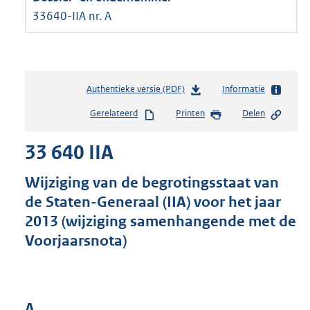
33640-IIA nr. A
Authentieke versie (PDF)
b
Informatie
e
Gerelateerd
Printen
Delen
s
t
33 640 IIA
a
n
d
Wijziging van de begrotingsstaat van
s
de Staten-Generaal (IIA) voor het jaar
g
2013 (wijziging samenhangende met de
r
o
Voorjaarsnota)
o
t
t
e
A
: