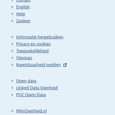
Contact
English
Help
Zoeken
Informatie hergebruiken
Privacy en cookies
Toegankelijkheid
Sitemap
E
Kwetsbaarheid melden
x
t
Open data
e
Linked Data Overheid
r
PUC Open Data
n
e
MijnOverheid.nl
l