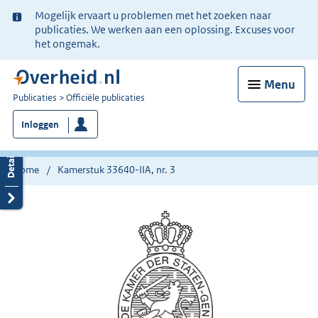
Ter
Mogelijk ervaart u problemen met het zoeken naar
informatie:
publicaties. We werken aan een oplossing. Excuses voor
het ongemak.
Menu
U
Publicaties
Officiële publicaties
bent
Inloggen
nu
hier:
Home
Kamerstuk 33640-IIA, nr. 3