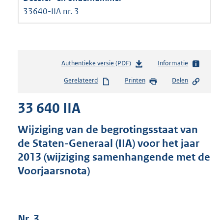
33640-IIA nr. 3
Authentieke versie (PDF)
b
Informatie
e
Gerelateerd
Printen
Delen
s
t
33 640 IIA
a
n
d
Wijziging van de begrotingsstaat van
s
de Staten-Generaal (IIA) voor het jaar
g
2013 (wijziging samenhangende met de
r
o
Voorjaarsnota)
o
t
t
e
Nr. 3
: