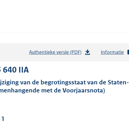
Authentieke versie (PDF)
b
Informatie
e
s
 640 IIA
t
jziging van de begrotingsstaat van de Staten-G
a
menhangende met de Voorjaarsnota)
n
d
s
g
 1
r