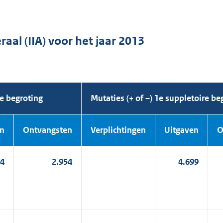
al (IIA) voor het jaar 2013
e begroting
Mutaties (+ of –) 1e suppletoire be
en
Ontvangsten
Verplich
tingen
Uitgaven
O
94
2.954
4.699