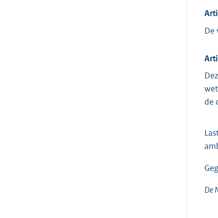
Art
De 
Art
Dez
wet
de 
Las
amb
Geg
De M