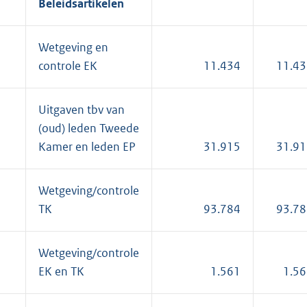
Beleidsartikelen
1
Wetgeving en
controle EK
11.434
11.43
2
Uitgaven tbv van
(oud) leden Tweede
Kamer en leden EP
31.915
31.91
3
Wetgeving/controle
TK
93.784
93.78
4
Wetgeving/controle
EK en TK
1.561
1.5