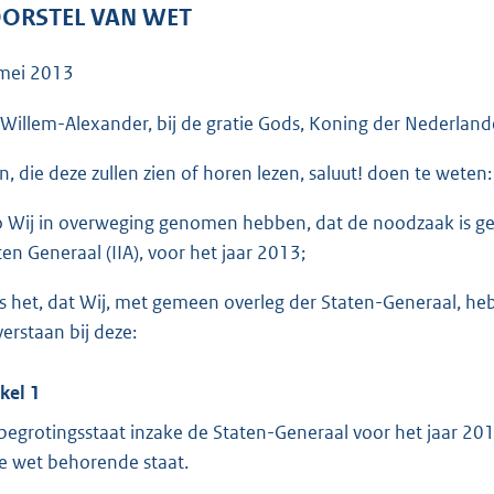
o
ORSTEL VAN WET
o
t
mei 2013
t
e
 Willem-Alexander, bij de gratie Gods, Koning der Nederlande
:
en, die deze zullen zien of horen lezen, saluut! doen te weten:
5
8
o Wij in overweging genomen hebben, dat de noodzaak is geb
K
ten Generaal (IIA), voor het jaar 2013;
b
is het, dat Wij, met gemeen overleg der Staten-Generaal, h
verstaan bij deze:
ikel 1
begrotingsstaat inzake de Staten-Generaal voor het jaar 2013 
e wet behorende staat.