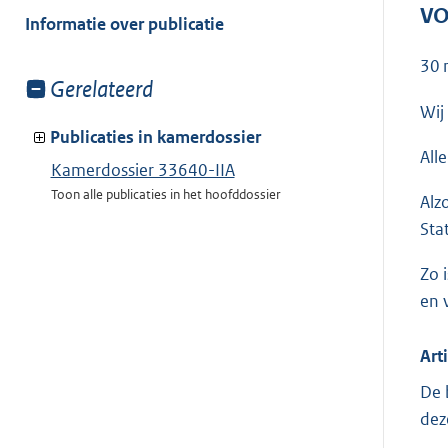
VO
van:
Informatie over publicatie
30 
Toon
Gerelateerd
meer
Wij
van:
Publicaties in kamerdossier
All
Kamerdossier 33640-IIA
Toon alle publicaties in het hoofddossier
Alz
Sta
Zo 
en 
Art
De 
dez