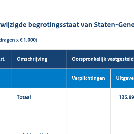
wijzigde begrotingsstaat van Staten-Genera
dragen x € 1.000)
rt.
Omschrijving
Oorspronkelijk vastgesteld
Verplich
tingen
Uitgav
Totaal
135.8