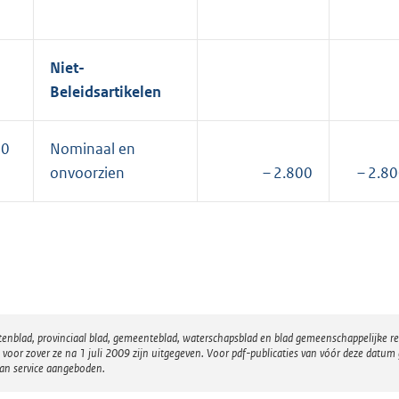
Niet-
Beleidsartikelen
10
Nominaal en
onvoorzien
– 2.800
– 2.8
atenblad, provinciaal blad, gemeenteblad, waterschapsblad en blad gemeenschappelijke 
 zover ze na 1 juli 2009 zijn uitgegeven. Voor pdf-publicaties van vóór deze datum g
van service aangeboden.