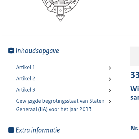
Toon
Inhoudsopgave
meer
van:
Artikel 1
33
Artikel 2
Wi
Artikel 3
sa
Gewijzigde begrotingsstaat van Staten-
Generaal (IIA) voor het jaar 2013
Nr.
Toon
Extra informatie
meer