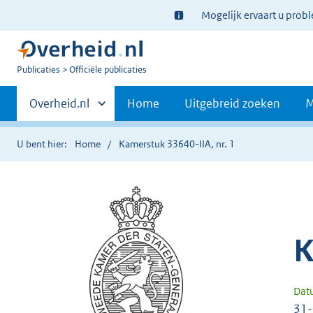
Ter
Mogelijk ervaart u prob
informatie:
U
Publicaties
Officiële publicaties
bent
Primaire
nu
Andere
Overheid.nl
Home
Uitgebreid zoeken
M
hier:
sites
navigatie
binnen
U bent hier:
Home
Kamerstuk 33640-IIA, nr. 1
K
Dat
31