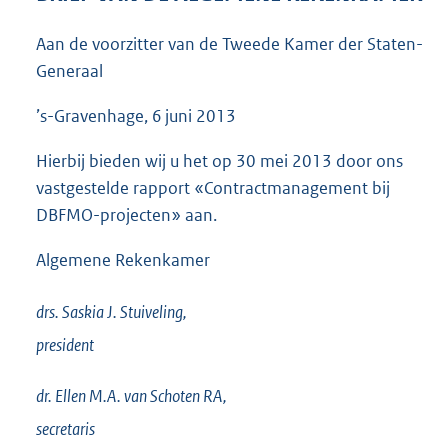
3
8
Aan de voorzitter van de Tweede Kamer der Staten-
K
Generaal
b
’s-Gravenhage, 6 juni 2013
Hierbij bieden wij u het op 30 mei 2013 door ons
vastgestelde rapport «Contractmanagement bij
DBFMO-projecten» aan.
Algemene Rekenkamer
drs. Saskia J.
Stuiveling,
president
dr. Ellen M.A. van
Schoten RA,
secretaris