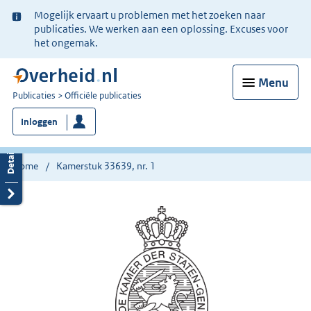
Ter
Mogelijk ervaart u problemen met het zoeken naar
informatie:
publicaties. We werken aan een oplossing. Excuses voor
het ongemak.
Menu
U
Publicaties
Officiële publicaties
bent
Inloggen
nu
hier:
Home
Kamerstuk 33639, nr. 1