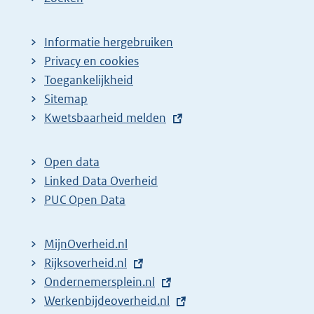
Informatie hergebruiken
Privacy en cookies
Toegankelijkheid
Sitemap
E
Kwetsbaarheid melden
x
t
Open data
e
Linked Data Overheid
r
PUC Open Data
n
e
MijnOverheid.nl
l
E
Rijksoverheid.nl
i
x
E
Ondernemersplein.nl
n
t
x
E
Werkenbijdeoverheid.nl
k