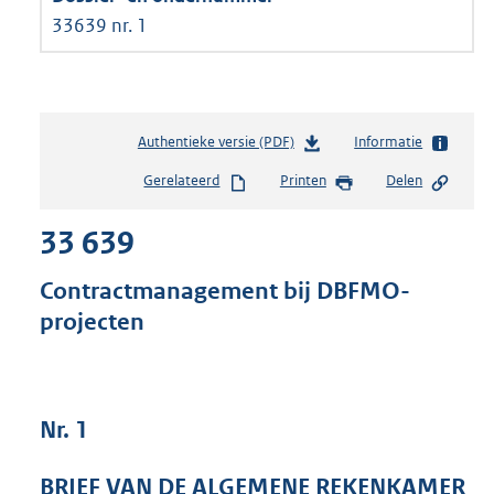
33639 nr. 1
Authentieke versie (PDF)
b
Informatie
e
Gerelateerd
Printen
Delen
s
t
33 639
a
n
d
Contractmanagement bij DBFMO-
s
projecten
g
r
o
o
t
Nr. 1
t
e
BRIEF VAN DE ALGEMENE REKENKAMER
: