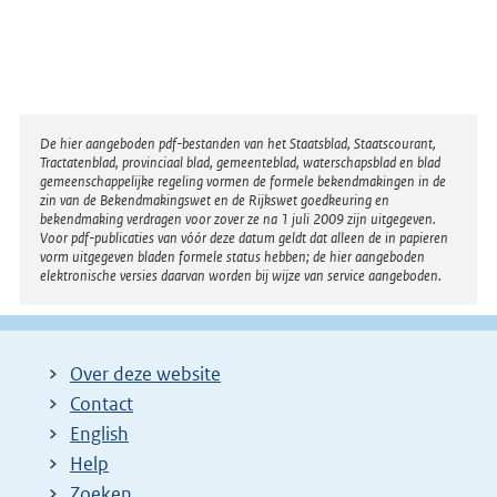
Disclaimer
De hier aangeboden pdf-bestanden van het Staatsblad, Staatscourant,
Tractatenblad, provinciaal blad, gemeenteblad, waterschapsblad en blad
gemeenschappelijke regeling vormen de formele bekendmakingen in de
zin van de Bekendmakingswet en de Rijkswet goedkeuring en
bekendmaking verdragen voor zover ze na 1 juli 2009 zijn uitgegeven.
Voor pdf-publicaties van vóór deze datum geldt dat alleen de in papieren
vorm uitgegeven bladen formele status hebben; de hier aangeboden
elektronische versies daarvan worden bij wijze van service aangeboden.
Over deze website
Contact
English
Help
Zoeken