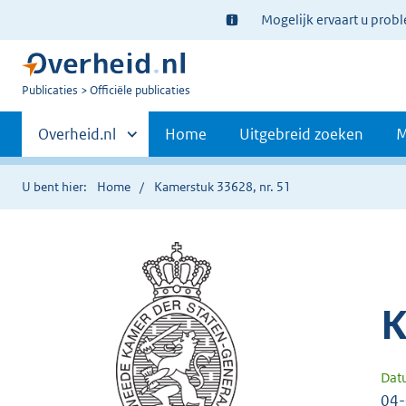
Ter
Mogelijk ervaart u prob
informatie:
U
Publicaties
Officiële publicaties
bent
Primaire
nu
Andere
Overheid.nl
Home
Uitgebreid zoeken
M
hier:
sites
navigatie
binnen
U bent hier:
Home
Kamerstuk 33628, nr. 51
K
Dat
04-