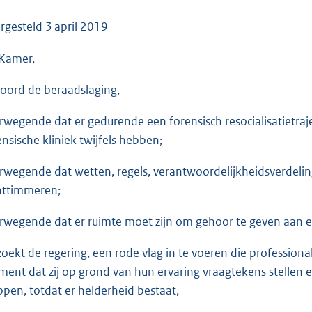
o
o
rgesteld
3 april 2019
t
Kamer,
t
e
oord de beraadslaging,
:
3
rwegende dat er gedurende een forensisch resocialisatietra
5
ensische kliniek twijfels hebben;
K
b
rwegende dat wetten, regels, verantwoordelijkheidsverdelin
httimmeren;
rwegende dat er ruimte moet zijn om gehoor te geven aan e
zoekt de regering, een rode vlag in te voeren die professiona
ent dat zij op grond van hun ervaring vraagtekens stellen en 
ppen, totdat er helderheid bestaat,