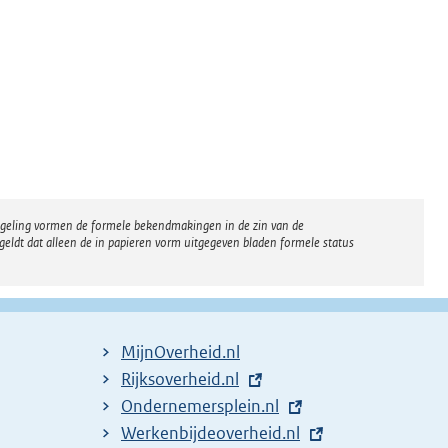
regeling vormen de formele bekendmakingen in de zin van de
eldt dat alleen de in papieren vorm uitgegeven bladen formele status
MijnOverheid.nl
E
Rijksoverheid.nl
x
E
Ondernemersplein.nl
t
x
E
Werkenbijdeoverheid.nl