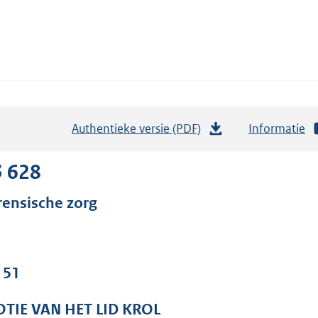
Authentieke versie (PDF)
b
Informatie
e
s
3 628
t
rensische zorg
a
n
d
s
 51
g
r
TIE VAN HET LID KROL