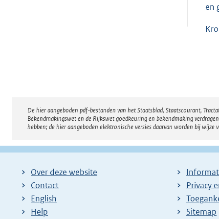
en 
Kro
De hier aangeboden pdf-bestanden van het Staatsblad, Staatscourant, Tract
Disclaimer
Bekendmakingswet en de Rijkswet goedkeuring en bekendmaking verdragen voor
hebben; de hier aangeboden elektronische versies daarvan worden bij wijze 
Over deze website
Informat
Contact
Privacy 
English
Toeganke
Help
Sitemap