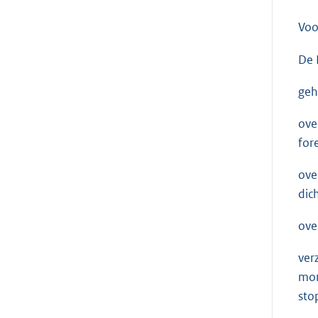
Voo
De 
geh
ove
for
ove
dic
ove
ver
mom
sto