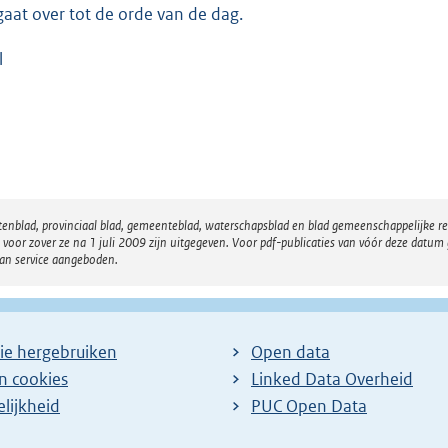
gaat over tot de orde van de dag.
l
atenblad, provinciaal blad, gemeenteblad, waterschapsblad en blad gemeenschappelijke 
 zover ze na 1 juli 2009 zijn uitgegeven. Voor pdf-publicaties van vóór deze datum g
van service aangeboden.
ie hergebruiken
Open data
en cookies
Linked Data Overheid
lijkheid
PUC Open Data