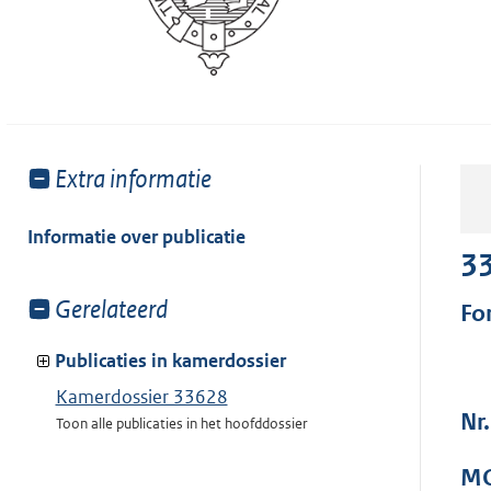
Toon
Extra informatie
meer
van:
Informatie over publicatie
3
Toon
Gerelateerd
Fo
meer
van:
Publicaties in kamerdossier
Kamerdossier 33628
Nr.
Toon alle publicaties in het hoofddossier
MO