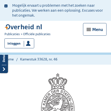
Ter
Mogelijk ervaart u problemen met het zoeken naar
informatie:
publicaties. We werken aan een oplossing. Excuses voor
het ongemak.
Menu
U
Publicaties
Officiële publicaties
bent
Inloggen
nu
hier:
Home
Kamerstuk 33628, nr. 46