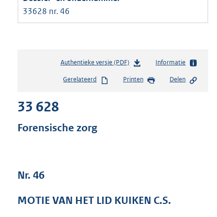
33628 nr. 46
Authentieke versie (PDF)
b
Informatie
e
Gerelateerd
Printen
Delen
s
t
33 628
a
n
d
Forensische zorg
s
g
r
o
Nr. 46
o
t
t
MOTIE VAN HET LID KUIKEN C.S.
e
: