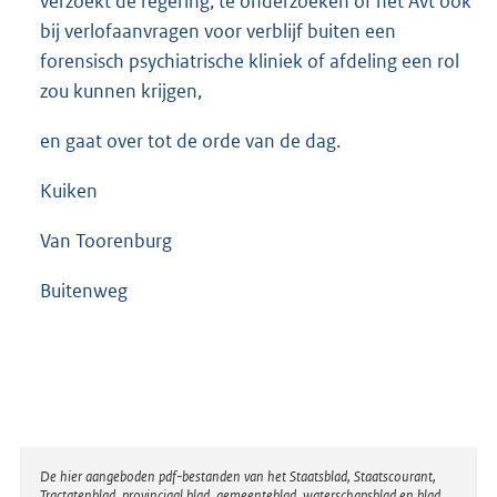
verzoekt de regering, te onderzoeken of het Avt ook
bij verlofaanvragen voor verblijf buiten een
forensisch psychiatrische kliniek of afdeling een rol
zou kunnen krijgen,
en gaat over tot de orde van de dag.
Kuiken
Van Toorenburg
Buitenweg
Disclaimer
De hier aangeboden pdf-bestanden van het Staatsblad, Staatscourant,
Tractatenblad, provinciaal blad, gemeenteblad, waterschapsblad en blad