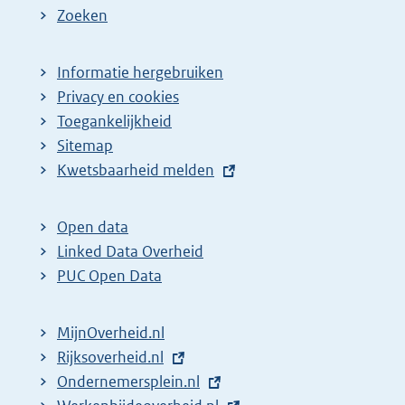
Zoeken
Informatie hergebruiken
Privacy en cookies
Toegankelijkheid
Sitemap
E
Kwetsbaarheid melden
x
t
Open data
e
Linked Data Overheid
r
PUC Open Data
n
e
MijnOverheid.nl
l
E
Rijksoverheid.nl
i
x
E
Ondernemersplein.nl
n