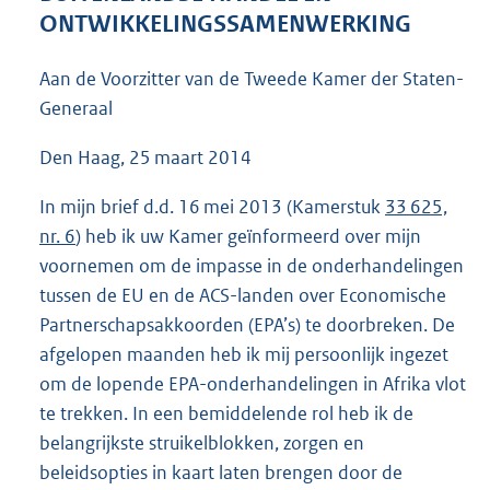
4
ONTWIKKELINGSSAMENWERKING
7
K
Aan de Voorzitter van de Tweede Kamer der Staten-
b
Generaal
Den Haag, 25 maart 2014
In mijn brief d.d. 16 mei 2013 (Kamerstuk
33 625,
nr. 6
) heb ik uw Kamer geïnformeerd over mijn
voornemen om de impasse in de onderhandelingen
tussen de EU en de ACS-landen over Economische
Partnerschapsakkoorden (EPA’s) te doorbreken. De
afgelopen maanden heb ik mij persoonlijk ingezet
om de lopende EPA-onderhandelingen in Afrika vlot
te trekken. In een bemiddelende rol heb ik de
belangrijkste struikelblokken, zorgen en
beleidsopties in kaart laten brengen door de