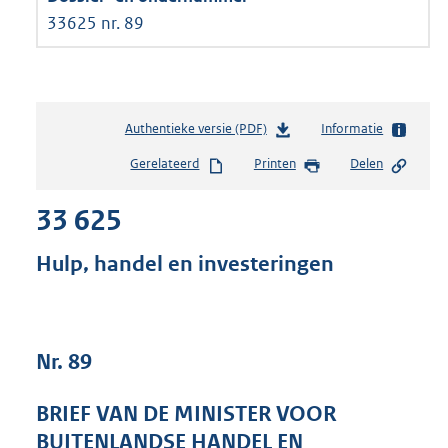
33625 nr. 89
Authentieke versie (PDF)
b
Informatie
e
Gerelateerd
Printen
Delen
s
t
33 625
a
n
d
Hulp, handel en investeringen
s
g
r
o
Nr. 89
o
t
t
BRIEF VAN DE MINISTER VOOR
e
BUITENLANDSE HANDEL EN
: