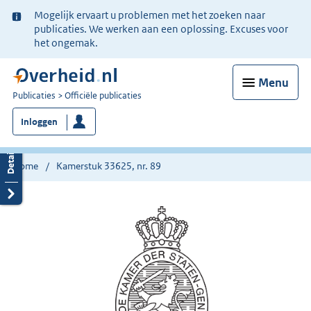
Ter
Mogelijk ervaart u problemen met het zoeken naar
informatie:
publicaties. We werken aan een oplossing. Excuses voor
het ongemak.
Menu
U
Publicaties
Officiële publicaties
bent
Inloggen
nu
hier:
Home
Kamerstuk 33625, nr. 89