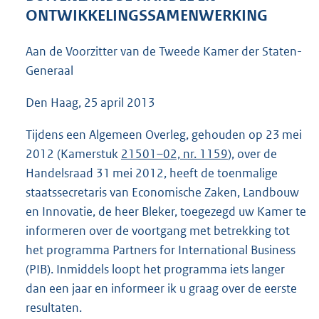
4
ONTWIKKELINGSSAMENWERKING
6
K
Aan de Voorzitter van de Tweede Kamer der Staten-
b
Generaal
Den Haag, 25 april 2013
Tijdens een Algemeen Overleg, gehouden op 23 mei
2012 (Kamerstuk
21501–02, nr. 1159
), over de
Handelsraad 31 mei 2012, heeft de toenmalige
staatssecretaris van Economische Zaken, Landbouw
en Innovatie, de heer Bleker, toegezegd uw Kamer te
informeren over de voortgang met betrekking tot
het programma Partners for International Business
(PIB). Inmiddels loopt het programma iets langer
dan een jaar en informeer ik u graag over de eerste
resultaten.