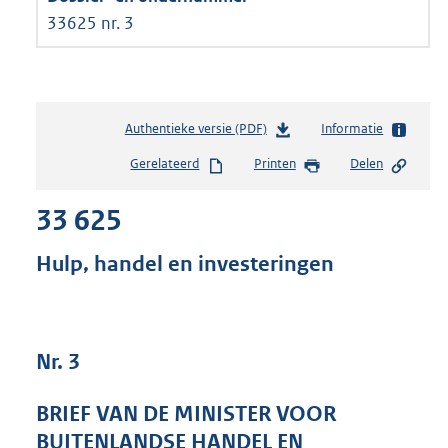
33625 nr. 3
Authentieke versie (PDF)
b
Informatie
e
Gerelateerd
Printen
Delen
s
t
33 625
a
n
d
Hulp, handel en investeringen
s
g
r
o
Nr. 3
o
t
t
BRIEF VAN DE MINISTER VOOR
e
BUITENLANDSE HANDEL EN
: