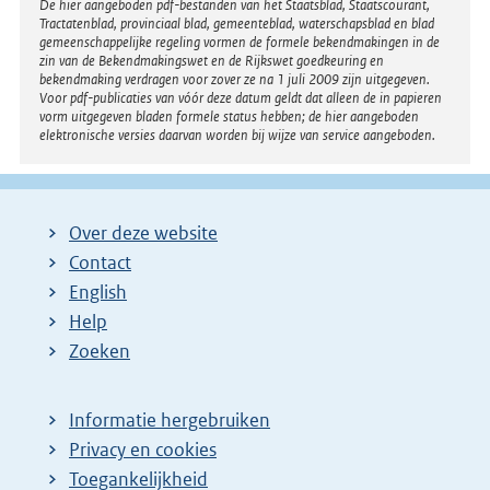
Disclaimer
De hier aangeboden pdf-bestanden van het Staatsblad, Staatscourant,
Tractatenblad, provinciaal blad, gemeenteblad, waterschapsblad en blad
gemeenschappelijke regeling vormen de formele bekendmakingen in de
zin van de Bekendmakingswet en de Rijkswet goedkeuring en
bekendmaking verdragen voor zover ze na 1 juli 2009 zijn uitgegeven.
Voor pdf-publicaties van vóór deze datum geldt dat alleen de in papieren
vorm uitgegeven bladen formele status hebben; de hier aangeboden
elektronische versies daarvan worden bij wijze van service aangeboden.
Over deze website
Contact
English
Help
Zoeken
Informatie hergebruiken
Privacy en cookies
Toegankelijkheid