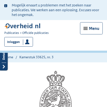
Ter
Mogelijk ervaart u problemen met het zoeken naar
informatie:
publicaties. We werken aan een oplossing. Excuses voor
het ongemak.
Menu
U
Publicaties
Officiële publicaties
bent
Inloggen
nu
hier:
Home
Kamerstuk 33625, nr. 3