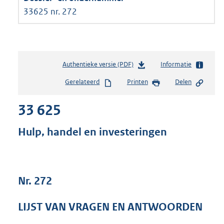
33625 nr. 272
Authentieke versie (PDF)
b
Informatie
e
Gerelateerd
Printen
Delen
s
t
33 625
a
n
d
Hulp, handel en investeringen
s
g
r
o
Nr. 272
o
t
t
LIJST VAN VRAGEN EN ANTWOORDEN
e
: