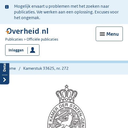
Ter
Mogelijk ervaart u problemen met het zoeken naar
informatie:
publicaties. We werken aan een oplossing. Excuses voor
het ongemak.
Menu
U
Publicaties
Officiële publicaties
bent
Inloggen
nu
hier:
Home
Kamerstuk 33625, nr. 272