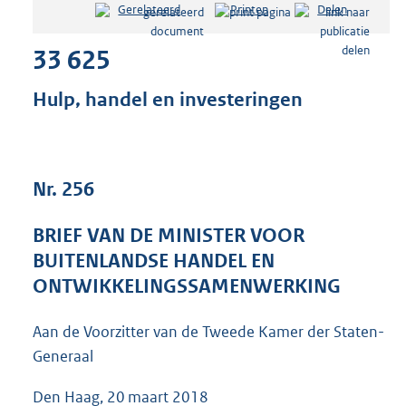
Gerelateerd
Printen
Delen
s
t
33 625
a
n
d
Hulp, handel en investeringen
s
g
r
o
Nr. 256
o
t
t
BRIEF VAN DE MINISTER VOOR
e
BUITENLANDSE HANDEL EN
:
4
ONTWIKKELINGSSAMENWERKING
5
K
Aan de Voorzitter van de Tweede Kamer der Staten-
b
Generaal
Den Haag, 20 maart 2018