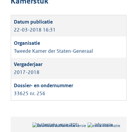
Kamerstuk
22-03-2018 16:31
Tweede Kamer der Staten-Generaal
2017-2018
33625 nr. 256
Authentieke versie (PDF)
b
Informatie
e