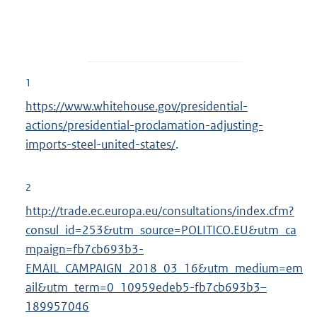
1
https://www.whitehouse.gov/presidential-
actions/presidential-proclamation-adjusting-
imports-steel-united-states/
.
2
http://trade.ec.europa.eu/consultations/index.cfm?
consul_id=253&utm_source=POLITICO.EU&utm_ca
mpaign=fb7cb693b3-
EMAIL_CAMPAIGN_2018_03_16&utm_medium=em
ail&utm_term=0_10959edeb5-fb7cb693b3–
189957046