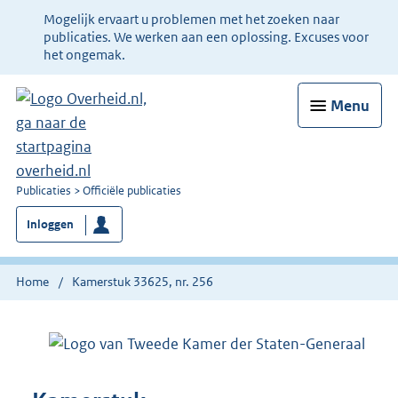
Ter
Mogelijk ervaart u problemen met het zoeken naar
informatie:
publicaties. We werken aan een oplossing. Excuses voor
het ongemak.
Menu
U
Publicaties
Officiële publicaties
bent
Inloggen
nu
hier:
Home
Kamerstuk 33625, nr. 256