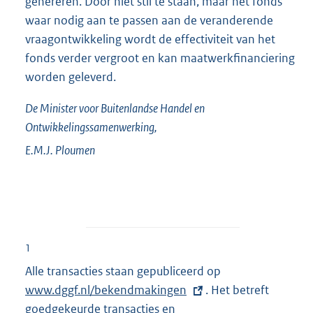
genereren. Door niet stil te staan, maar het fonds
waar nodig aan te passen aan de veranderende
vraagontwikkeling wordt de effectiviteit van het
fonds verder vergroot en kan maatwerkfinanciering
worden geleverd.
De Minister voor Buitenlandse Handel en
Ontwikkelingssamenwerking,
E.M.J.
Ploumen
1
Alle transacties staan gepubliceerd op
E
www.dggf.nl/bekendmakingen
. Het betreft
x
goedgekeurde transacties en
t