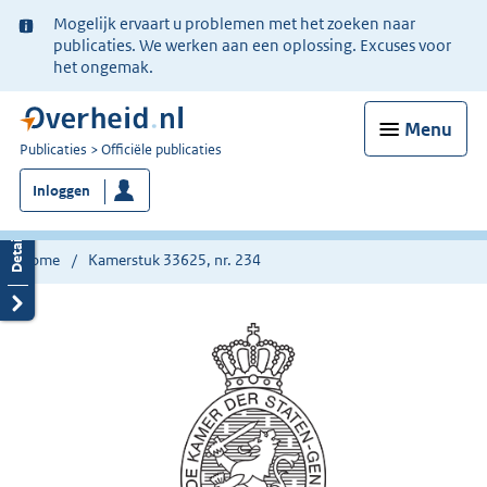
Ter
Mogelijk ervaart u problemen met het zoeken naar
informatie:
publicaties. We werken aan een oplossing. Excuses voor
het ongemak.
Menu
U
Publicaties
Officiële publicaties
bent
Inloggen
nu
hier:
Home
Kamerstuk 33625, nr. 234