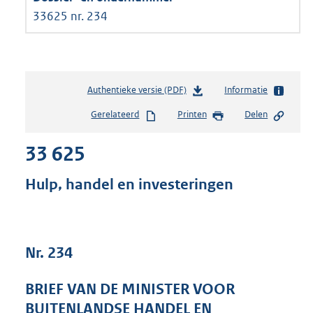
33625 nr. 234
Authentieke versie (PDF)
b
Informatie
e
Gerelateerd
Printen
Delen
s
t
33 625
a
n
d
Hulp, handel en investeringen
s
g
r
o
Nr. 234
o
t
t
BRIEF VAN DE MINISTER VOOR
e
BUITENLANDSE HANDEL EN
: