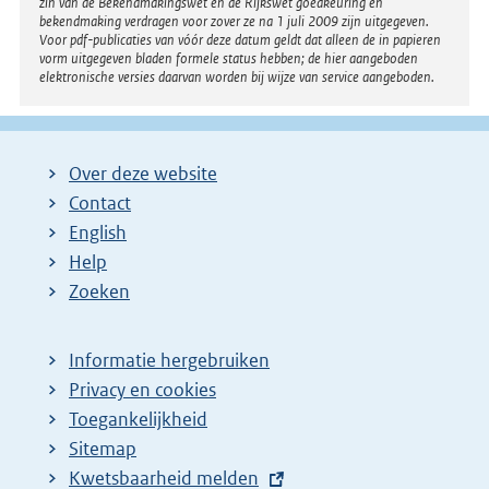
zin van de Bekendmakingswet en de Rijkswet goedkeuring en
bekendmaking verdragen voor zover ze na 1 juli 2009 zijn uitgegeven.
Voor pdf-publicaties van vóór deze datum geldt dat alleen de in papieren
vorm uitgegeven bladen formele status hebben; de hier aangeboden
elektronische versies daarvan worden bij wijze van service aangeboden.
Over deze website
Contact
English
Help
Zoeken
Informatie hergebruiken
Privacy en cookies
Toegankelijkheid
Sitemap
E
Kwetsbaarheid melden