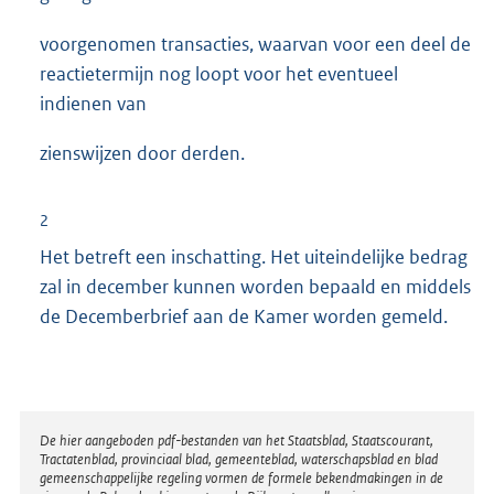
e
voorgenomen transacties, waarvan voor een deel de
r
reactietermijn nog loopt voor het eventueel
n
indienen van
e
l
zienswijzen door derden.
i
n
2
k
Het betreft een inschatting. Het uiteindelijke bedrag
:
zal in december kunnen worden bepaald en middels
de Decemberbrief aan de Kamer worden gemeld.
Disclaimer
De hier aangeboden pdf-bestanden van het Staatsblad, Staatscourant,
Tractatenblad, provinciaal blad, gemeenteblad, waterschapsblad en blad
gemeenschappelijke regeling vormen de formele bekendmakingen in de