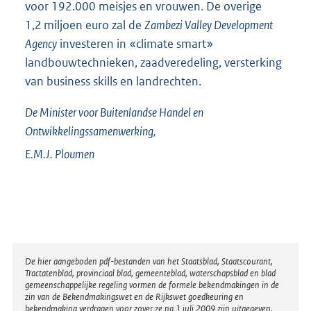
voor 192.000 meisjes en vrouwen. De overige
1,2 miljoen euro zal de
Zambezi Valley Development
Agency
investeren in «climate smart»
landbouwtechnieken, zaadveredeling, versterking
van business skills en landrechten.
De Minister voor Buitenlandse Handel en
Ontwikkelingssamenwerking,
E.M.J.
Ploumen
Disclaimer
De hier aangeboden pdf-bestanden van het Staatsblad, Staatscourant,
Tractatenblad, provinciaal blad, gemeenteblad, waterschapsblad en blad
gemeenschappelijke regeling vormen de formele bekendmakingen in de
zin van de Bekendmakingswet en de Rijkswet goedkeuring en
bekendmaking verdragen voor zover ze na 1 juli 2009 zijn uitgegeven.