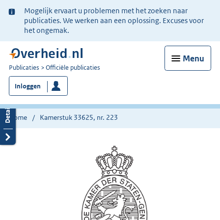
Ter
Mogelijk ervaart u problemen met het zoeken naar
informatie:
publicaties. We werken aan een oplossing. Excuses voor
het ongemak.
Menu
U
Publicaties
Officiële publicaties
bent
Inloggen
nu
hier:
Home
Kamerstuk 33625, nr. 223