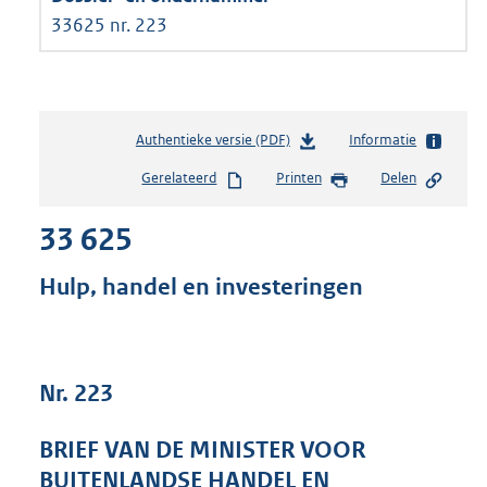
33625 nr. 223
Authentieke versie (PDF)
b
Informatie
e
Gerelateerd
Printen
Delen
s
t
33 625
a
n
d
Hulp, handel en investeringen
s
g
r
o
Nr. 223
o
t
t
BRIEF VAN DE MINISTER VOOR
e
BUITENLANDSE HANDEL EN
: