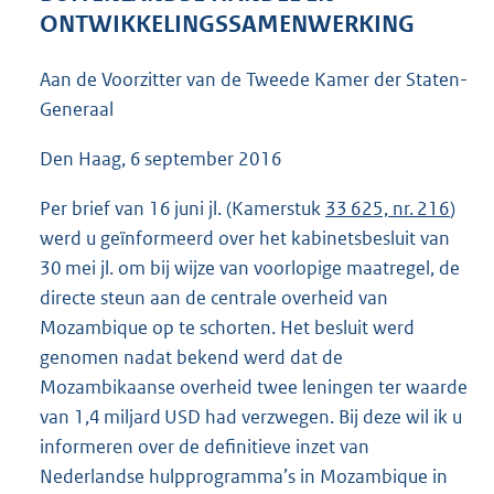
4
ONTWIKKELINGSSAMENWERKING
1
K
Aan de Voorzitter van de Tweede Kamer der Staten-
b
Generaal
Den Haag, 6 september 2016
Per brief van 16 juni jl. (Kamerstuk
33 625, nr. 216
)
werd u geïnformeerd over het kabinetsbesluit van
30 mei jl. om bij wijze van voorlopige maatregel, de
directe steun aan de centrale overheid van
Mozambique op te schorten. Het besluit werd
genomen nadat bekend werd dat de
Mozambikaanse overheid twee leningen ter waarde
van 1,4 miljard USD had verzwegen. Bij deze wil ik u
informeren over de definitieve inzet van
Nederlandse hulpprogramma’s in Mozambique in