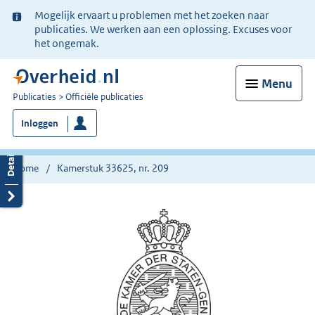
Ter
Mogelijk ervaart u problemen met het zoeken naar
informatie:
publicaties. We werken aan een oplossing. Excuses voor
het ongemak.
Menu
U
Publicaties
Officiële publicaties
bent
Inloggen
nu
hier:
Home
Kamerstuk 33625, nr. 209