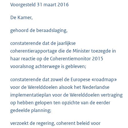
Voorgesteld
31 maart 2016
3
5
K
De Kamer,
b
gehoord de beraadslaging,
constaterende dat de jaarlijkse
coherentierapportage die de Minister toezegde in
haar reactie op de Coherentiemonitor 2015
vooralsnog achterwege is gebleven;
constaterende dat zowel de Europese «roadmap»
voor de Werelddoelen alsook het Nederlandse
implementatieplan voor de Werelddoelen vertraging
op hebben gelopen ten opzichte van de eerder
gedeelde planning;
verzoekt de regering, coherent beleid voor