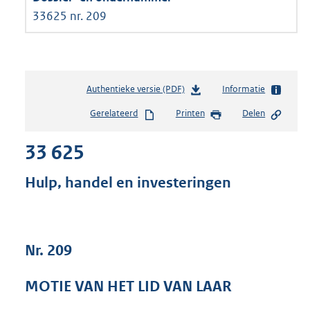
33625 nr. 209
Authentieke versie (PDF)
b
Informatie
e
Gerelateerd
Printen
Delen
s
t
33 625
a
n
d
Hulp, handel en investeringen
s
g
r
o
Nr. 209
o
t
t
MOTIE VAN HET LID VAN LAAR
e
: