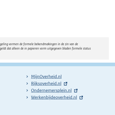
regeling vormen de formele bekendmakingen in de zin van de
eldt dat alleen de in papieren vorm uitgegeven bladen formele status
MijnOverheid.nl
E
Rijksoverheid.nl
x
E
Ondernemersplein.nl
t
x
E
Werkenbijdeoverheid.nl
e
t
x
r
e
t