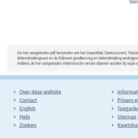
Van
De hier aangeboden pdf-bestanden van het Staatsblad, Staatscourant, Tract
Disclaimer
Bekendmakingswet en de Rijkswet goedkeuring en bekendmaking verdragen voor
hebben; de hier aangeboden elektronische versies daarvan worden bij wijze 
Over deze website
Informat
Contact
Privacy 
English
Toeganke
Help
Sitemap
Zoeken
E
Kwetsba
x