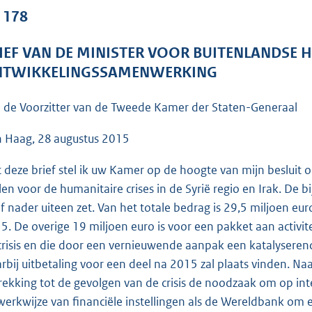
o
. 178
o
t
IEF VAN DE MINISTER VOOR BUITENLANDSE 
t
TWIKKELINGSSAMENWERKING
e
:
 de Voorzitter van de Tweede Kamer der Staten-Generaal
4
6
 Haag, 28 augustus 2015
K
 deze brief stel ik uw Kamer op de hoogte van mijn besluit o
b
llen voor de humanitaire crises in de Syrië regio en Irak. De b
ef nader uiteen zet. Van het totale bedrag is 29,5 miljoen eu
5. De overige 19 miljoen euro is voor een pakket aan activit
crisis en die door een vernieuwende aanpak een katalyserend
rbij uitbetaling voor een deel na 2015 zal plaats vinden. Naa
rekking tot de gevolgen van de crisis de noodzaak om op int
werkwijze van financiële instellingen als de Wereldbank om e