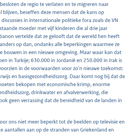
 besloten de regio te verlaten en te migreren naar
l blijven, beseffen deze mensen dat de kans op
 discussies in internationale politieke fora zoals de VN
nstaande moeder met vijf kinderen die al drie jaar
ibanon vertelde dat ze gelooft dat de wereld hen heeft
ets anders op dan, ondanks alle beperkingen waarmee ze
te bouwen in een nieuwe omgeving. Maar waar kan dat
oen in Turkije; 630.000 in Jordanië en 250.000 in Irak is
 voorzien in de voorwaarden voor zo'n nieuwe toekomst:
erwijs en basisgezondheidszorg. Daar komt nog bij dat de
s moeten bekopen met economische krimp, enorme
ondheidszorg, drinkwater en afvalverwerking, die
ook geen verrassing dat de bereidheid van de landen in
or ons niet meer beperkt tot de beelden op televisie en
te aantallen aan op de stranden van Griekenland en