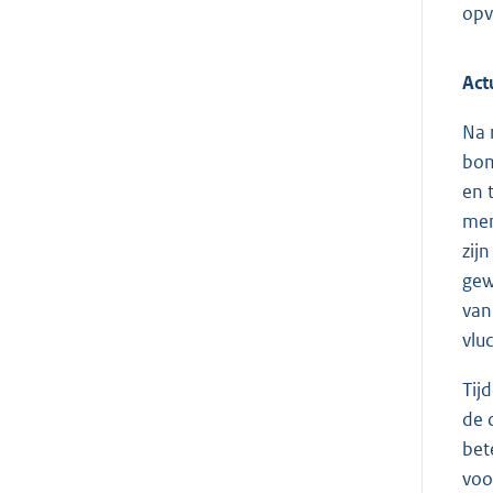
opv
Act
Na 
bom
en 
men
zij
gew
van
vlu
Tij
de 
bet
voo