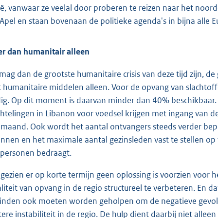
lië, vanwaar ze veelal door proberen te reizen naar het noorde
 Apel en staan bovenaan de politieke agenda's in bijna alle 
r dan humanitair alleen
 mag dan de grootste humanitaire crisis van deze tijd zijn,
 humanitaire middelen alleen. Voor de opvang van slachtoffer
ig. Op dit moment is daarvan minder dan 40% beschikbaar. 
chtelingen in Libanon voor voedsel krijgen met ingang van
 maand. Ook wordt het aantal ontvangers steeds verder bepe
innen en het maximale aantal gezinsleden vast te stellen op v
 personen bedraagt.
gezien er op korte termijn geen oplossing is voorzien voor he
liteit van opvang in de regio structureel te verbeteren. En d
inden ook moeten worden geholpen om de negatieve gevol
tere instabiliteit in de regio. De hulp dient daarbij niet allee