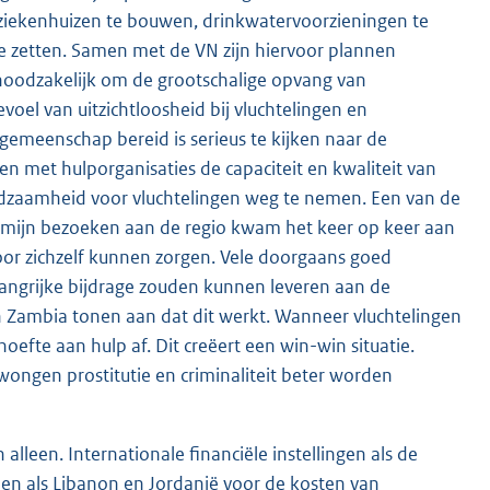
iekenhuizen te bouwen, drinkwatervoorzieningen te
te zetten. Samen met de VN zijn hiervoor plannen
 noodzakelijk om de grootschalige opvang van
oel van uitzichtloosheid bij vluchtelingen en
emeenschap bereid is serieus te kijken naar de
en met hulporganisaties de capaciteit en kwaliteit van
edzaamheid voor vluchtelingen weg te nemen. Een van de
j mijn bezoeken aan de regio kwam het keer op keer aan
voor zichzelf kunnen zorgen. Vele doorgaans goed
langrijke bijdrage zouden kunnen leveren aan de
n Zambia tonen aan dat dit werkt. Wanneer vluchtelingen
efte aan hulp af. Dit creëert een win-win situatie.
wongen prostitutie en criminaliteit beter worden
leen. Internationale financiële instellingen als de
den als Libanon en Jordanië voor de kosten van