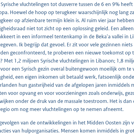
e Syrische vluchtelingen tot dusverre tussen de 6 en 9% heeft
opa. Hoewel de hoop op terugkeer waarschijnlijk nog lang za
ugkeer op afzienbare termijn klein is. Al ruim vier jaar hebben
ligheidsraad niet tot zicht op een oplossing geleid. Een allee
akkeert in een informeel tentenkamp in de Beka'a vallei in L
egeven. Ik begrijp dat gevoel. Er zit voor vele gezinnen ni
den geconfronteerd, te proberen een nieuwe toekomst op 
? Met 1,2 miljoen Syrische vluchtelingen in Libanon; 1,8 milj
 voor een Syrisch gezin overal buitengewoon moeilijk om te
ligheid, een eigen inkomen uit betaald werk, fatsoenlijk ond
rlanden hun gastvrijheid van de afgelopen jaren inmiddel
ten voor opvang en voor voorzieningen zoals onderwijs, gez
wijken onder de druk van de massale toestroom. Het is dan 
regio om nog meer vluchtelingen op te nemen afneemt.
gevolgen van de ontwikkelingen in het Midden Oosten zijn vo
acties van hulporganisaties. Mensen komen inmiddels in gro