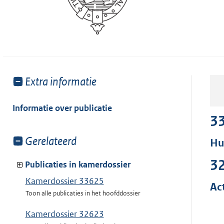
Toon
Extra informatie
meer
van:
Informatie over publicatie
3
Toon
Gerelateerd
Hu
meer
3
van:
Publicaties in kamerdossier
Kamerdossier 33625
Ac
Toon alle publicaties in het hoofddossier
Kamerdossier 32623