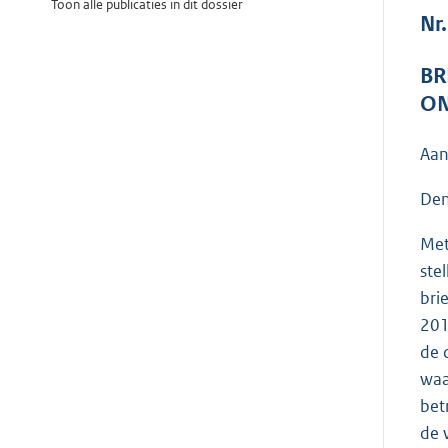
Toon alle publicaties in dit dossier
Nr
BR
ON
Aan
Den
Met
ste
bri
201
de 
waa
bet
de 