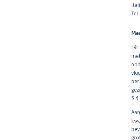
Ita
Ter
Mee
Dit
met
nod
vlu
per
gez
5,4
Aan
kwa
bev
gro