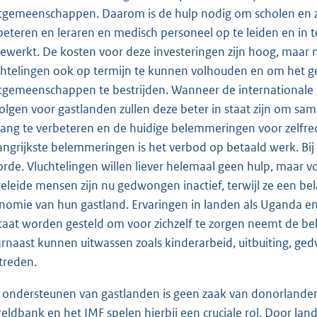
tgemeenschappen. Daarom is de hulp nodig om scholen en z
beteren en leraren en medisch personeel op te leiden en in 
gewerkt. De kosten voor deze investeringen zijn hoog, maar
chtelingen ook op termijn te kunnen volhouden en om het gev
tgemeenschappen te bestrijden. Wanneer de internationale g
olgen voor gastlanden zullen deze beter in staat zijn om sam
ang te verbeteren en de huidige belemmeringen voor zelfr
angrijkste belemmeringen is het verbod op betaald werk. Bi
orde. Vluchtelingen willen liever helemaal geen hulp, maar 
eleide mensen zijn nu gedwongen inactief, terwijl ze een be
nomie van hun gastland. Ervaringen in landen als Uganda e
staat worden gesteld om voor zichzelf te zorgen neemt de beho
rnaast kunnen uitwassen zoals kinderarbeid, uitbuiting, ged
treden.
 ondersteunen van gastlanden is geen zaak van donorlanden al
eldbank en het IMF spelen hierbij een cruciale rol. Door lan