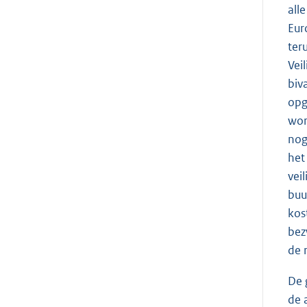
all
Eur
ter
Vei
biv
opg
wor
nog
het
vei
buu
kos
bez
de 
De 
de 