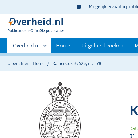
Ter
Mogelijk ervaart u prob
informatie:
U
Publicaties
Officiële publicaties
bent
Primaire
nu
Andere
Overheid.nl
Home
Uitgebreid zoeken
M
hier:
sites
navigatie
binnen
U bent hier:
Home
Kamerstuk 33625, nr. 178
K
Dat
31-