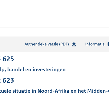
Authentieke versie (PDF)
b
Informatie
e
s
3 625
t
lp, handel en investeringen
a
n
2 623
d
s
tuele situatie in Noord-Afrika en het Midden
g
r