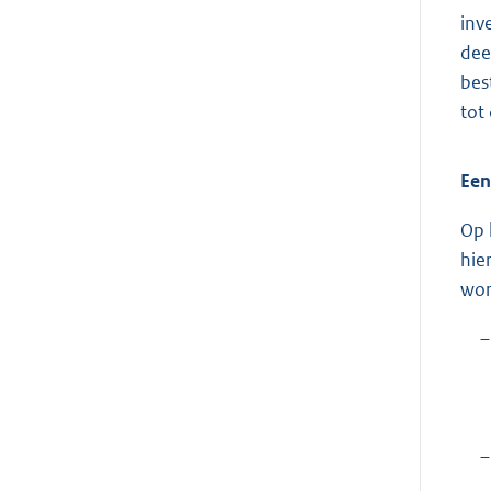
inv
dee
bes
tot
Een
Op 
hie
wor
–
–