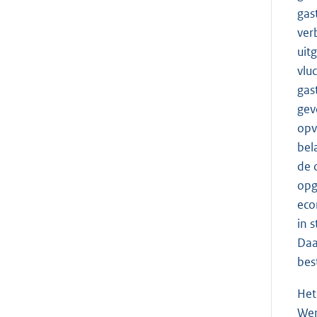
gas
ver
uit
vlu
gas
gev
opv
bel
de 
opg
eco
in 
Daa
bes
Het
Wer