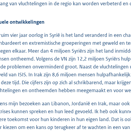
ang van vluchtelingen in de regio kan worden verbeterd e
uele ontwikkelingen
ruim vier jaar oorlog in Syrië is het land veranderd in een c
bardeert en extremistische groeperingen met geweld en ter
tegen elkaar. Meer dan 4 miljoen Syriërs zijn het land inmidd
sen ontheemd. Volgens de VN zijn 12,2 miljoen Syriërs hulp
n de problemen onverminderd groot. Naast de vluchtelingen ui
eld van ISIS. In Irak zijn 8,6 miljoen mensen hulpafhankelijk. D
 deze tijd. Die cijfers zijn op zich al schrikbarend, maar krij
chtelingen en ontheemden hebben meegemaakt en voor wel
dens mijn bezoeken aan Libanon, Jordanië en Irak, maar ook
crises kunnen spreken en hun leed gevoeld. Ik heb ook kunn
ere toekomst voor hun kinderen in hun eigen land. Dat is oo
r kiezen om een kans op terugkeer af te wachten in een van