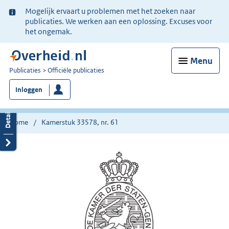
Ter
Mogelijk ervaart u problemen met het zoeken naar
informatie:
publicaties. We werken aan een oplossing. Excuses voor
het ongemak.
Menu
U
Publicaties
Officiële publicaties
bent
Inloggen
nu
hier:
Home
Kamerstuk 33578, nr. 61