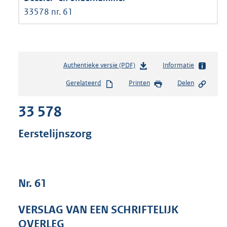
33578 nr. 61
Authentieke versie (PDF)
b
Informatie
e
Gerelateerd
Printen
Delen
s
t
33 578
a
n
d
Eerstelijnszorg
s
g
r
o
Nr. 61
o
t
t
VERSLAG VAN EEN SCHRIFTELIJK
e
OVERLEG
: