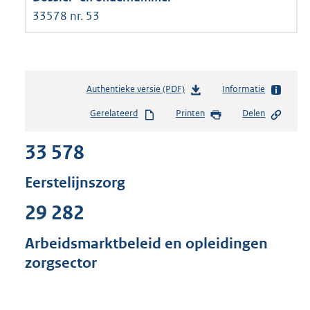
33578 nr. 53
Authentieke versie (PDF)
b
Informatie
e
Gerelateerd
Printen
Delen
s
t
33 578
a
n
d
Eerstelijnszorg
s
g
29 282
r
o
Arbeidsmarktbeleid en opleidingen
o
zorgsector
t
t
e
: