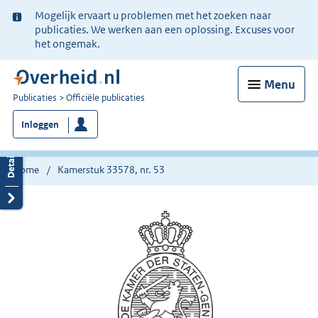
Ter
Mogelijk ervaart u problemen met het zoeken naar
informatie:
publicaties. We werken aan een oplossing. Excuses voor
het ongemak.
Menu
U
Publicaties
Officiële publicaties
bent
Inloggen
nu
hier:
Home
Kamerstuk 33578, nr. 53