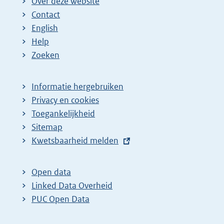
Over deze website
Contact
English
Help
Zoeken
Informatie hergebruiken
Privacy en cookies
Toegankelijkheid
Sitemap
E
Kwetsbaarheid melden
x
t
Open data
e
Linked Data Overheid
r
PUC Open Data
n
e