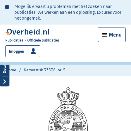
Ter
Mogelijk ervaart u problemen met het zoeken naar
informatie:
publicaties. We werken aan een oplossing. Excuses voor
het ongemak.
Menu
U
Publicaties
Officiële publicaties
bent
Inloggen
nu
hier:
Home
Kamerstuk 33578, nr. 5