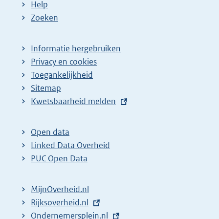
Help
Zoeken
Informatie hergebruiken
Privacy en cookies
Toegankelijkheid
Sitemap
E
Kwetsbaarheid melden
x
t
Open data
e
Linked Data Overheid
r
PUC Open Data
n
e
MijnOverheid.nl
l
E
Rijksoverheid.nl
i
x
E
Ondernemersplein.nl