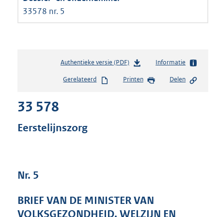
33578 nr. 5
Authentieke versie (PDF)
b
Informatie
e
Gerelateerd
Printen
Delen
s
t
33 578
a
n
d
Eerstelijnszorg
s
g
r
o
Nr. 5
o
t
t
BRIEF VAN DE MINISTER VAN
e
VOLKSGEZONDHEID, WELZIJN EN
: