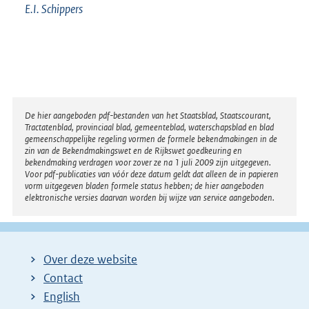
E.I.
Schippers
Disclaimer
De hier aangeboden pdf-bestanden van het Staatsblad, Staatscourant,
Tractatenblad, provinciaal blad, gemeenteblad, waterschapsblad en blad
gemeenschappelijke regeling vormen de formele bekendmakingen in de
zin van de Bekendmakingswet en de Rijkswet goedkeuring en
bekendmaking verdragen voor zover ze na 1 juli 2009 zijn uitgegeven.
Voor pdf-publicaties van vóór deze datum geldt dat alleen de in papieren
vorm uitgegeven bladen formele status hebben; de hier aangeboden
elektronische versies daarvan worden bij wijze van service aangeboden.
Over deze website
Contact
English