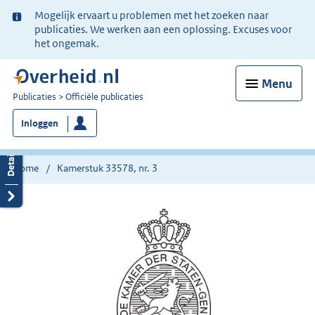
Ter
Mogelijk ervaart u problemen met het zoeken naar
informatie:
publicaties. We werken aan een oplossing. Excuses voor
het ongemak.
Menu
U
Publicaties
Officiële publicaties
bent
Inloggen
nu
hier:
Home
Kamerstuk 33578, nr. 3