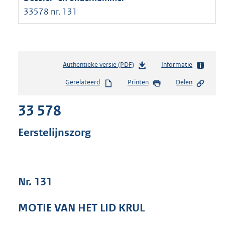
33578 nr. 131
Authentieke versie (PDF)
b
Informatie
e
Gerelateerd
Printen
Delen
s
t
33 578
a
n
d
Eerstelijnszorg
s
g
r
o
Nr. 131
o
t
t
MOTIE VAN HET LID KRUL
e
: