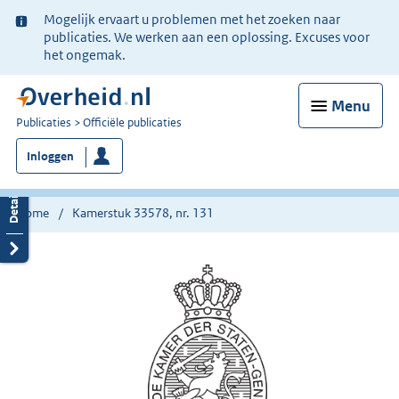
Ter
Mogelijk ervaart u problemen met het zoeken naar
informatie:
publicaties. We werken aan een oplossing. Excuses voor
het ongemak.
Menu
U
Publicaties
Officiële publicaties
bent
Inloggen
nu
hier:
Home
Kamerstuk 33578, nr. 131