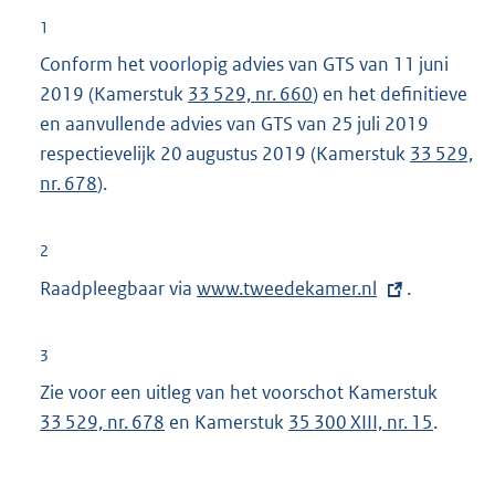
1
Conform het voorlopig advies van GTS van 11 juni
2019 (Kamerstuk
33 529, nr. 660
) en het definitieve
en aanvullende advies van GTS van 25 juli 2019
respectievelijk 20 augustus 2019 (Kamerstuk
33 529,
nr. 678
).
2
Raadpleegbaar via
E
www.tweedekamer.nl
.
x
t
3
e
Zie voor een uitleg van het voorschot Kamerstuk
r
33 529, nr. 678
en Kamerstuk
35 300 XIII, nr. 15
.
n
e