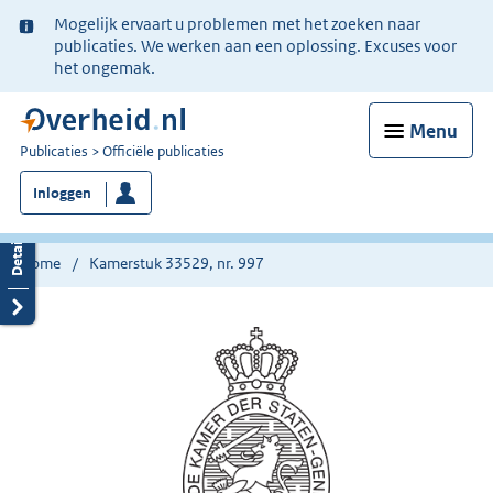
Ter
Mogelijk ervaart u problemen met het zoeken naar
informatie:
publicaties. We werken aan een oplossing. Excuses voor
het ongemak.
Menu
U
Publicaties
Officiële publicaties
bent
Inloggen
nu
hier:
Home
Kamerstuk 33529, nr. 997