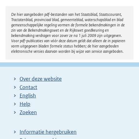
l
i
Disclaimer
De hier aangeboden pdf-bestanden van het Staatsblad, Staatscourant,
n
Tractatenblad, provinciaal blad, gemeenteblad, waterschapsblad en blad
k
gemeenschappelijke regeling vormen de formele bekendmakingen in de
zin van de Bekendmakingswet en de Rijkswet goedkeuring en
:
bekendmaking verdragen voor zover ze na 1 juli 2009 zijn uitgegeven.
Voor pdf-publicaties van vóór deze datum geldt dat alleen de in papieren
vorm uitgegeven bladen formele status hebben; de hier aangeboden
elektronische versies daarvan worden bij wijze van service aangeboden.
Over deze website
Contact
English
Help
Zoeken
Informatie hergebruiken