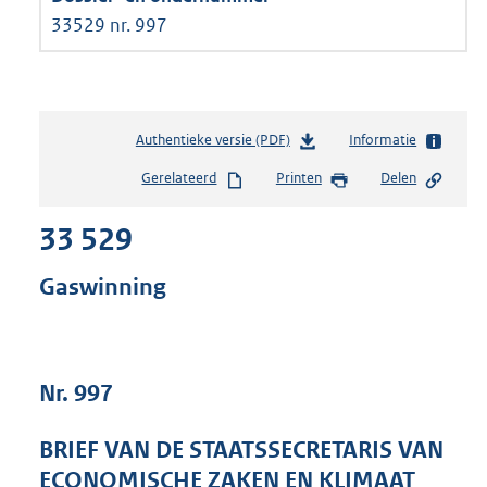
33529 nr. 997
Authentieke versie (PDF)
b
Informatie
e
Gerelateerd
Printen
Delen
s
t
33 529
a
n
d
Gaswinning
s
g
r
o
Nr. 997
o
t
t
BRIEF VAN DE STAATSSECRETARIS VAN
e
ECONOMISCHE ZAKEN EN KLIMAAT
: